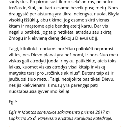
santykius. Po pirmo susitikimo sekė antras, po antro
trečias ir, štai, jau kartu esame beveik pusę metų. Nors
draugystė per atstumą yra tikrai nelengva, nuolat iškyla
visokių iššūkių, abu tikime, jog esame skirti vienas
kitam ir mąstome apie bendrą ateitį kartu. Dar vis
negaliu patikėti, jog taip netikėtai atradau sau skirtą
Žmogų ir kiekvieną dieną dėkoju Dievui už jį.
Taigi, kitolink.lt nariams norėčiau palinkėti neprarasti
vilties, nes Dievo planai yra nežinomi, ir nors šiuo metu
viskas gali atrodyti juoda ir nyku, patikėkite, ateis toks
laikas, kuomet viskas atrodys visai kitaip ir viską
matysite tarsi pro „rožinius akinius“. Būtent taip aš ir
jaučiuosi šiuo metu. Taigi, nebijokite pasitikėti Dievu,
nes jis kiekvienam iš mūsų yra parengęs patį
nuostabiausią gyvenimo kelią!
Eglė
Eglė ir Mantas santuokos sakramentą priėmė 2017 m.
Lapkričio 25 d. Panevėžio Kristaus Karaliaus Katedroje.