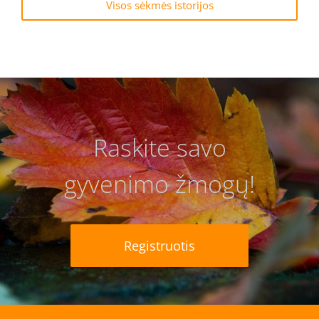
Visos sėkmės istorijos
Raskite savo
gyvenimo žmogų!
Registruotis