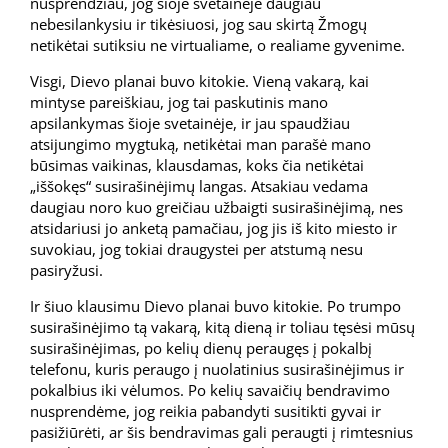
nusprendžiau, jog šioje svetainėje daugiau
nebesilankysiu ir tikėsiuosi, jog sau skirtą Žmogų
netikėtai sutiksiu ne virtualiame, o realiame gyvenime.
Visgi, Dievo planai buvo kitokie. Vieną vakarą, kai
mintyse pareiškiau, jog tai paskutinis mano
apsilankymas šioje svetainėje, ir jau spaudžiau
atsijungimo mygtuką, netikėtai man parašė mano
būsimas vaikinas, klausdamas, koks čia netikėtai
„iššokęs“ susirašinėjimų langas. Atsakiau vedama
daugiau noro kuo greičiau užbaigti susirašinėjimą, nes
atsidariusi jo anketą pamačiau, jog jis iš kito miesto ir
suvokiau, jog tokiai draugystei per atstumą nesu
pasiryžusi.
Ir šiuo klausimu Dievo planai buvo kitokie. Po trumpo
susirašinėjimo tą vakarą, kitą dieną ir toliau tęsėsi mūsų
susirašinėjimas, po kelių dienų peraugęs į pokalbį
telefonu, kuris peraugo į nuolatinius susirašinėjimus ir
pokalbius iki vėlumos. Po kelių savaičių bendravimo
nusprendėme, jog reikia pabandyti susitikti gyvai ir
pasižiūrėti, ar šis bendravimas gali peraugti į rimtesnius