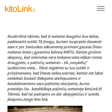
Nuoširdžiai tikimės, kad ši svetainė daugeliui bus kelias,
padėsiantis sutikti TĄ žmogų, kuriam nuspręsite dovanoti
save ir per Santuokos sakramentą priimant gausias Dievo
malones leistis į gyvenimo kelionę KARTU. Kartais girdime
abejonių, kad internetas nėra tinkama vieta ieškoti rimtos
draugystės, o pažinčių svetainės – tik „nevykėlių“
susibūrimo vieta... Tikrai negalime su tuo sutikti ir
pri(si)mename, kad Dievas veikia įvairiais, kartais net labai
netikėtais būdais! Dėkojame atsiliepusiems ir
Prisijungti
besidalinantiems savo pažinties istorijomis, kurios
prasidėjo čia - katalikiškoje pažinčių svetainėje kitoLink.lt!
Tikimės, kad tai padrąsins vis dar abejojančius ir suteiks
REGISTRUOTIS
įkvėpimo žengti Kito link.