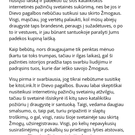
nusiųsti laišką ir padėkoti už šios katalikiškos
internetinės pažinčių svetainės sukūrimą, nes be jos ir
Dievo pagalbos nebūčiau sutikusi sau skirto Žmogaus.
Visgi, mąsčiau, jog vertėtų palaukti, kol mūsų abiejų
draugystė taps brandesnė, peraugs į sužadėtuves, o po
to ir vestuves, ir jau būnant santuokoje parašyti Jums
padėkos kupiną laišką.
Kaip bebūtų, nors draugaujame tik penktas mėnuo
(kartu tai toks trumpas, tačiau ir ilgas laikas), gal ši
pažinties istorijos pradžia taps svarbiu liudijimu ir
padrąsins tuos, kurie dar ieško savojo Žmogaus.
Visų pirma ir svarbiausia, jog tikrai nebūtume susitikę
be kitoLink.lt ir Dievo pagalbos. Buvau labai skeptiškai
nusiteikusi internetinių pažinčių svetainių atžvilgiu,
tačiau ši svetainė išsiskyrė iš kitų savo katalikišku
požiūriu į draugystę ir santuoką. Taigi, vedama daugiau
smalsumo, o, taip pat, turiu pripažinti ir slaptų
troškimų, o gal, visgi, rasiu šioje svetainėje sau skirtą
Žmogų, užsiregistravau. Visgi, po kelių nepavykusių
susirašinėjimų ir pokalbių su priešingos lyties atstovais,