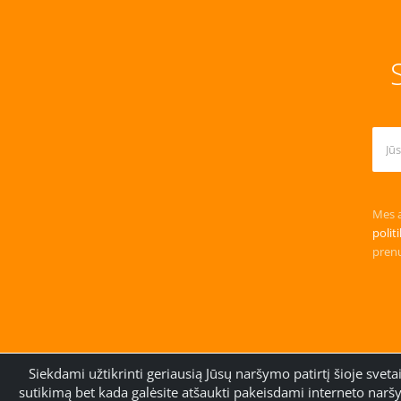
Mes a
polit
prenu
Siekdami užtikrinti geriausią Jūsų naršymo patirtį šioje sve
Handmade with
Community Template
sutikimą bet kada galėsite atšaukti pakeisdami interneto naršy