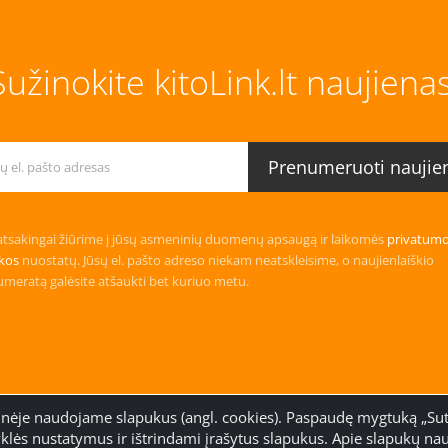
Sužinokite kitoLink.lt naujienas
tsakingai žiūrime į jūsų asmeninių duomenų apsaugą ir laikomės
privatum
ikos
nuostatų. Jūsų el. pašto adreso niekam neatskleisime, o naujienlaiškio
meratą galėsite atšaukti bet kuriuo metu.
tainėje naudojame slapukus (angl. cookies). Paspaudę mygtuką „Sut
klės nustatymus ir ištrindami įrašytus slapukus. Apie slapukų nau