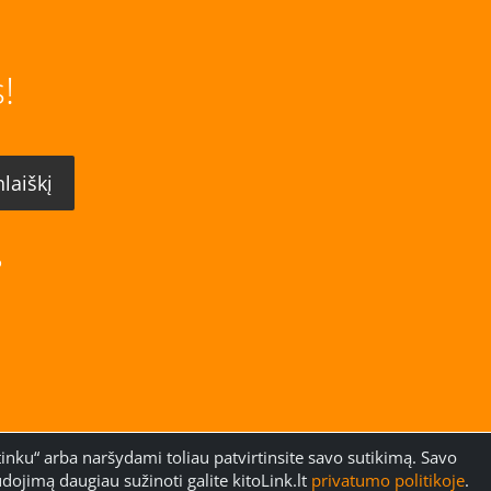
!
o
inku“ arba naršydami toliau patvirtinsite savo sutikimą. Savo
dojimą daugiau sužinoti galite kitoLink.lt
privatumo politikoje
.