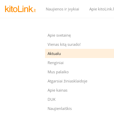
Naujienos ir įvykiai
Apie kitoLink.l
Apie svetainę
Vienas kitą surado!
Aktualu
Renginiai
Mus palaiko
Atgarsiai žiniasklaidoje
Apie kainas
DUK
Naujienlaiškis