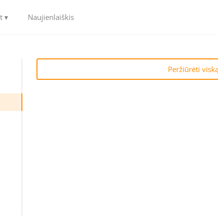
t ▾
Naujienlaiškis
Peržiūrėti visk