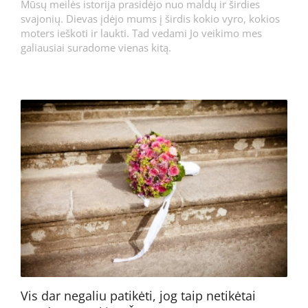
Mūsų meilės istorija prasidėjo nuo maldų ir širdies
svajonių. Dievas įdėjo mums į širdis kokio vyro, kokios
moters ieškoti ir laukti. Tad vedami Jo veikimo mes
galiausiai suradome vienas kitą.
Vis dar negaliu patikėti, jog taip netikėtai