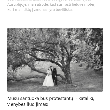
Australijoje, man atrodė, kad susirasti lietuvę moterį,
kuri man tiktų į žmonas, yra beviltiška.
Mūsų santuoka bus protestantų ir katalikų
vienybės liudijimas!