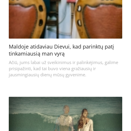
Maldoje atidaviau Dievui, kad parinktų patį
tinkamiausią man vyrą
Ačiū, jums labai už sveikinimus ir palinkėjimus, galime
prisipažinti, kad tai buvo viena gražiausių ir
jausmingiausių dienų mūsų gyvenime.