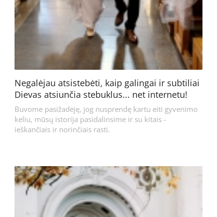
Negalėjau atsistebėti, kaip galingai ir subtiliai
Dievas atsiunčia stebuklus... net internetu!
Buvome pasižadėję, jog nusprendę kartu eiti gyvenimo
keliu, mūsų istorija pasidalinsime ir su kitais -
ieškančiais ir norinčiais rasti.