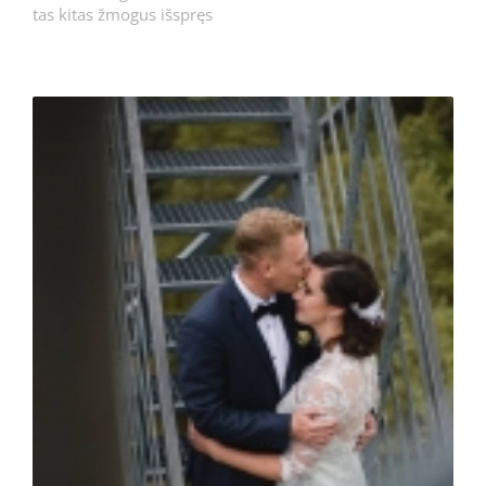
tas kitas žmogus išspręs