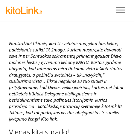
Nuoširdžiai tikimės, kad ši svetainė daugeliui bus kelias,
padėsiantis sutikti TĄ žmogų, kuriam nuspręsite dovanoti
save ir per Santuokos sakramentą priimant gausias Dievo
malones leistis į gyvenimo kelionę KARTU. Kartais girdime
abejonių, kad internetas nėra tinkama vieta ieškoti rimtos
draugystės, o pažinčių svetainės – tik „nevykėlių“
susibūrimo vieta... Tikrai negalime su tuo sutikti ir
pri(si)mename, kad Dievas veikia įvairiais, kartais net labai
netikėtais būdais! Dėkojame atsiliepusiems ir
Prisijungti
besidalinantiems savo pažinties istorijomis, kurios
prasidėjo čia - katalikiškoje pažinčių svetainėje kitoLink.lt!
Tikimės, kad tai padrąsins vis dar abejojančius ir suteiks
REGISTRUOTIS
įkvėpimo žengti Kito link.
Vienas kitą surado!