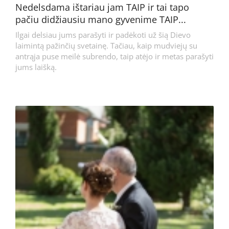
Nedelsdama ištariau jam TAIP ir tai tapo
pačiu didžiausiu mano gyvenime TAIP...
Ilgai delsiau jums parašyti ir padėkoti už šią Dievo
laimintą pažinčių svetainę. Tačiau, kaip mudviejų su
antrąja puse meilė subrendo, taip atėjo ir metas parašyti
jums laišką.