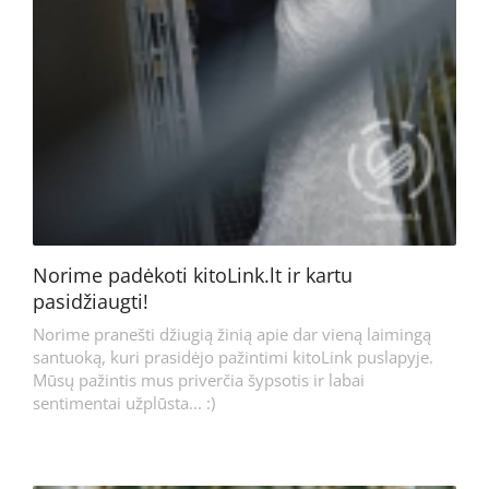
Norime padėkoti kitoLink.lt ir kartu
pasidžiaugti!
Norime pranešti džiugią žinią apie dar vieną laimingą
santuoką, kuri prasidėjo pažintimi kitoLink puslapyje.
Mūsų pažintis mus priverčia šypsotis ir labai
sentimentai užplūsta... :)