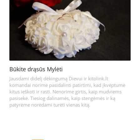
Būkite drąsūs Mylėti
Jausdami didelį dėkingumą Dievui ir kitolink.lt
komandai norime pasidalinti patirtimi, kad įkvėptume
kitus ieškoti ir rasti. Nenorime girtis, kaip mudviems
pasisekė. Tiesiog dalinamės, kaip stengėmės ir ką
patyrėme norėdami turėti vienas kitą.