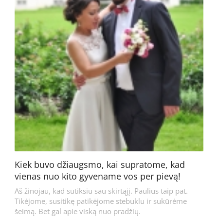
Kiek buvo džiaugsmo, kai supratome, kad
vienas nuo kito gyvename vos per pievą!
Aš žinojau, kad sutiksiu sau skirtąjį. Paulius taip pat.
Tikėjome, susitikę patikėjome stebuklu ir sukūrėme
šeimą. Bet gal apie viską nuo pradžių.