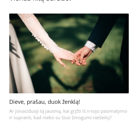
Dieve, prašau, duok ženklą!
Ar įsivaizduoji tą jausmą, kai grįžti iš n-tojo pasimatymo
ir supranti, kad nieko su šiuo žmogumi neišeitų?