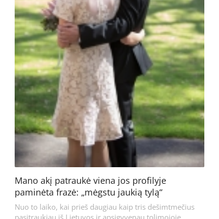
Mano akį patraukė viena jos profilyje
paminėta frazė: „mėgstu jaukią tylą“
Nuo to laiko, kai prieš daugiau kaip tris dešimtmečius
pasitraukiau iš Lietuvos ir apsigyvenau tolimojoje