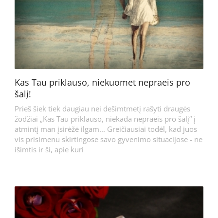
Kas Tau priklauso, niekuomet nepraeis pro
šalį!
Prieš šiek tiek daugiau nei dešimtmetį rašyti draugės
žodžiai „Kas Tau priklauso, niekada nepraeis pro šalį“ į
atmintį man įsirėžė ilgam... Greičiausiai todėl, kad juos
vis prisimenu skirtingose savo gyvenimo situacijose - ne
išimtis ir ši, apie kuri