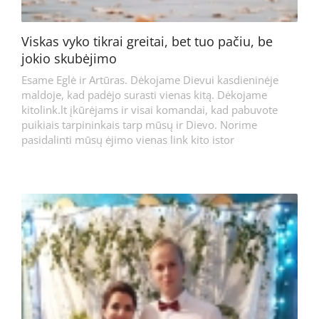
Viskas vyko tikrai greitai, bet tuo pačiu, be
jokio skubėjimo
Esame Eglė ir Artūras. Dėkojame Dievui kasdieninėje
maldoje, kad padėjo surasti vienas kitą. Dėkojame
kitolink.lt įkūrėjams ir visai komandai, kad pabuvote
puikiais tarpininkais tarp mūsų ir Dievo. Norime
pasidalinti mūsų ėjimo vienas link kito istor