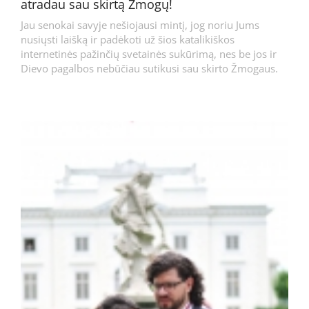
atradau sau skirtą Žmogų!
Jau senokai savyje nešiojausi mintį, jog noriu Jums
nusiųsti laišką ir padėkoti už šios katalikiškos
internetinės pažinčių svetainės sukūrimą, nes be jos ir
Dievo pagalbos nebūčiau sutikusi sau skirto Žmogaus.