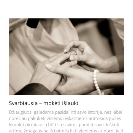
Svarbiausia – mokėti išlaukti
Džiaugiuosi galėdama pasidalinti savo istorija, nes labai
norėčiau palinkėti visiems ieškantiems antrosios pusės
išmokti pirmiausia būti su savimi, pamilti save, ieškoti
artimo žmogaus ne iš baimės likti vieniems ar noro, kad