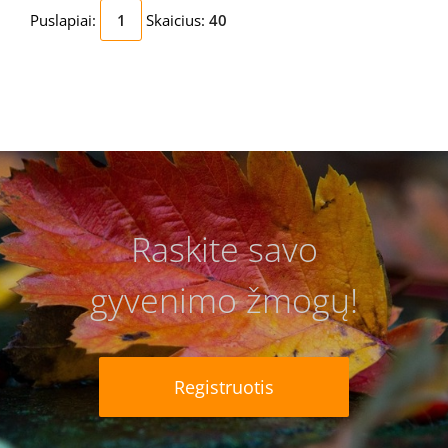
Puslapiai:
1
Skaicius:
40
Raskite savo
gyvenimo žmogų!
Registruotis