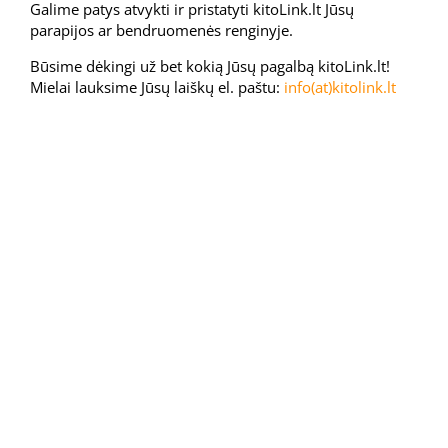
Galime patys atvykti ir pristatyti kitoLink.lt Jūsų
parapijos ar bendruomenės renginyje.
Būsime dėkingi už bet kokią Jūsų pagalbą kitoLink.lt!
Mielai lauksime Jūsų laiškų el. paštu:
info(at)kitolink.lt