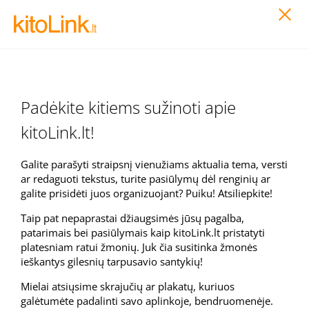
Padėkite kitiems sužinoti apie
kitoLink.lt!
Galite parašyti straipsnį vienužiams aktualia tema, versti
ar redaguoti tekstus, turite pasiūlymų dėl renginių ar
galite prisidėti juos organizuojant? Puiku! Atsiliepkite!
Taip pat nepaprastai džiaugsimės jūsų pagalba,
patarimais bei pasiūlymais kaip kitoLink.lt pristatyti
platesniam ratui žmonių. Juk čia susitinka žmonės
ieškantys gilesnių tarpusavio santykių!
Mielai atsiųsime skrajučių ar plakatų, kuriuos
galėtumėte padalinti savo aplinkoje, bendruomenėje.