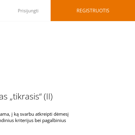
REGISTRUOTIS
Prisijungti
 „tikrasis“ (II)
žiama, į ką svarbu atkreipti dėmesį
dinius kriterijus bei pagalbinius