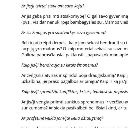
Ar jis/ji tvirtai stovi ant savo kojų?
Ar jis geba prisiimti atsakomybę? O gal savo gyvenimą l
(pvz., vis dar nenukirpęs bambagyslės su „Mamos vieš
Ar šis žmogus yra susitvarkęs savo gyvenimą?
Reiktų atkreipti dėmesį, kaip jam sekasi bendrauti su 
tarp jų yra malonus? O kaip moteriai sekasi su savo 
Galima paprasčiausiai paklausti: „papasakok man apie
Kaip jis/ji bendrauja su kitais žmonėmis?
Ar žvilgsnis atviras ir spinduliuoja draugiškumą? Kaip ji
užkalbina, jei prašo pagalbos ar pinigų? Kaip ir ką jis/
Kaip jis/ji sprendžia konfliktus, krizes, tvarkosi su nepasi
Ar jis/ji vengia priimti sunkius sprendimus ir verčiau a
sunkumams? Ar siekia pasikalbėti bei išsiaiškinti, ar tur
Ar profesinė veikla jam/jai kelia džiaugsmą?