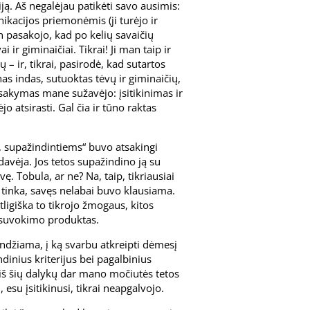
iją. Aš negalėjau patikėti savo ausimis:
ikacijos priemonėmis (ji turėjo ir
an pasakojo, kad po kelių savaičių
i ir giminaičiai. Tikrai! Ji man taip ir
– ir, tikrai, pasirodė, kad sutartos
as indas, sutuoktas tėvų ir giminaičių,
asakymas mane sužavėjo: įsitikinimas ir
jo atsirasti. Gal čia ir tūno raktas
s, supažindintiems“ buvo atsakingi
avėja. Jos tetos supažindino ją su
. Tobula, ar ne? Na, taip, tikriausiai
 tinka, savęs nelabai buvo klausiama.
ligiška to tikrojo žmogaus, kitos
esuvokimo produktas.
rendžiama, į ką svarbu atkreipti dėmesį
dinius kriterijus bei pagalbinius
iš šių dalykų dar mano močiutės tetos
 esu įsitikinusi, tikrai neapgalvojo.