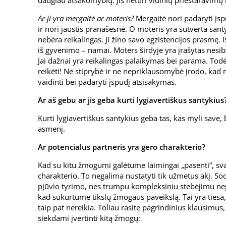
daugiau atsakomybių. Jis neturi vidinių prieštaravimų 
Ar ji yra mergaitė ar moteris?
Mergaitė nori padaryti įspū
ir nori jaustis pranašesnė. O moteris yra sutverta san
nebėra reikalingas. Ji žino savo egzistencijos prasmę. 
iš gyvenimo – namai. Moters širdyje yra įrašytas nesiba
Jai dažnai yra reikalingas palaikymas bei parama. Todė
reikėti! Ne stiprybė ir ne nepriklausomybė įrodo, kad 
vaidinti bei padaryti įspūdį atsisakymas.
Ar aš gebu ar jis geba kurti lygiavertiškus santykius
Kurti lygiavertiškus santykius geba tas, kas myli save,
asmenį.
Ar potencialus partneris yra gero charakterio?
Kad su kitu žmogumi galėtume laimingai „pasenti“, svar
charakterio. To negalima nustatyti tik užmetus akį. Soci
pjūvio tyrimo, nes trumpu kompleksiniu stebėjimu nep
kad sukurtume tikslų žmogaus paveikslą. Tai yra tiesa
taip pat nereikia. Toliau rasite pagrindinius klausimus
siekdami įvertinti kitą žmogų: