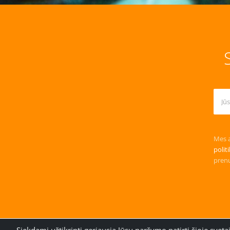
Mes a
polit
prenu