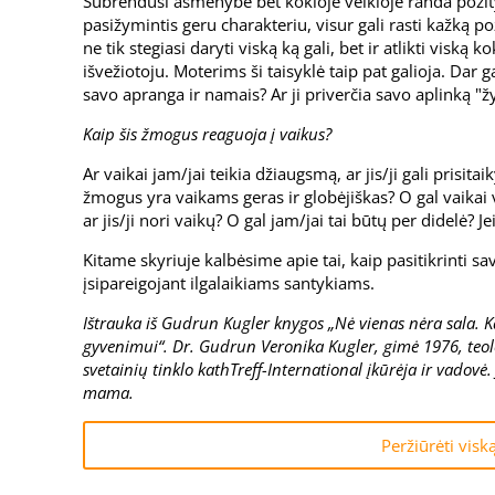
Subrendusi asmenybė bet kokioje veikloje randa pozi
pasižymintis geru charakteriu, visur gali rasti kažką poz
ne tik stegiasi daryti viską ką gali, bet ir atlikti viską k
išvežiotoju. Moterims ši taisyklė taip pat galioja. Dar 
savo apranga ir namais? Ar ji priverčia savo aplinką "ž
Kaip šis žmogus reaguoja į vaikus?
Ar vaikai jam/jai teikia džiaugsmą, ar jis/ji gali prisit
žmogus yra vaikams geras ir globėjiškas? O gal vaikai ve
ar jis/ji nori vaikų? O gal jam/jai tai būtų per didelė? J
Kitame skyriuje kalbėsime apie tai, kaip pasitikrinti s
įsipareigojant ilgalaikiams santykiams.
Ištrauka iš Gudrun Kugler knygos „Nė vienas nėra sala. K
gyvenimui“. Dr. Gudrun Veronika Kugler, gimė 1976, teolog
svetainių tinklo kathTreff-International įkūrėja ir vadovė. 
mama.
Peržiūrėti visk