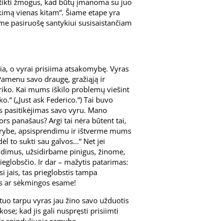
titikti žmogus, kad būtų įmanoma su juo
kimą vienas kitam“. Šiame etape yra
same pasiruošę santykiui susisaistančiam
ia, o vyrai prisiima atsakomybę. Vyras
 Pamenu savo draugę, gražiąją ir
eriko. Kai mums iškilo problemų viešint
.“ („Just ask Federico.“) Tai buvo
s pasitikėjimas savo vyru. Mano
rs panašaus? Argi tai nėra būtent tai,
iprybe, apsisprendimu ir ištverme mums
l to sukti sau galvos...“ Net jei
dimus, užsidirbame pinigus, žinome,
ieglobsčio. Ir dar – mažytis patarimas:
jais, tas prieglobstis tampa
os ar sėkmingos esame!
 tuo tarpu vyras jau žino savo užduotis
se; kad jis gali nuspręsti prisiimti