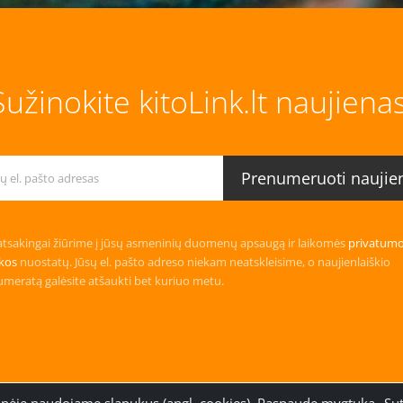
Sužinokite kitoLink.lt naujienas
tsakingai žiūrime į jūsų asmeninių duomenų apsaugą ir laikomės
privatum
ikos
nuostatų. Jūsų el. pašto adreso niekam neatskleisime, o naujienlaiškio
meratą galėsite atšaukti bet kuriuo metu.