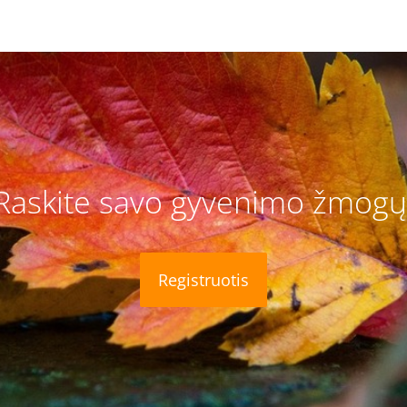
Raskite savo gyvenimo žmogų
Registruotis