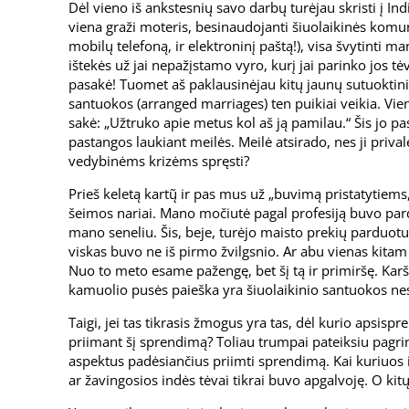
Dėl vieno iš ankstesnių savo darbų turėjau skristi į Ind
viena graži moteris, besinaudojanti šiuolaikinės komun
mobilų telefoną, ir elektroninį paštą!), visa švytinti m
ištekės už jai nepažįstamo vyro, kurį jai parinko jos tėva
pasakė! Tuomet aš paklausinėjau kitų jaunų sutuoktinių 
santuokos (arranged marriages) ten puikiai veikia. Vien
sakė: „Užtruko apie metus kol aš ją pamilau.“ Šis jo p
pastangos laukiant meilės. Meilė atsirado, nes ji privalė
vedybinėms krizėms spręsti?
Prieš keletą kartų̃ ir pas mus už „buvimą pristatytiem
šeimos nariai. Mano močiutė pagal profesiją buvo pard
mano seneliu. Šis, beje, turėjo maisto prekių parduotuvę
viskas buvo ne iš pirmo žvilgsnio. Ar abu vienas kitam
Nuo to meto esame pažengę, bet šį tą ir primiršę. Karšt
kamuolio pusės paieška yra šiuolaikinio santuokos n
Taigi, jei tas tikrasis žmogus yra tas, dėl kurio apsisp
priimant šį sprendimą? Toliau trumpai pateiksiu pagrin
aspektus padėsiančius priimti sprendimą. Kai kuriuos 
ar žavingosios indės tėvai tikrai buvo apgalvoję. O kitų,