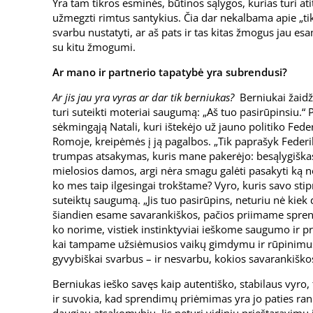
Yra tam tikros esminės, būtinos sąlygos, kurias turi a
užmegzti rimtus santykius. Čia dar nekalbama apie „ti
svarbu nustatyti, ar aš pats ir tas kitas žmogus jau e
su kitu žmogumi.
Ar mano ir partnerio tapatybė yra subrendusi?
Ar jis jau yra vyras ar dar tik berniukas?
Berniukai žaidž
turi suteikti moteriai saugumą: „Aš tuo pasirūpinsiu.“
sėkmingąją Natali, kuri ištekėjo už jauno politiko Fed
Romoje, kreipėmės į ją pagalbos. „Tik paprašyk Federiko
trumpas atsakymas, kuris mane pakerėjo: besąlygiška
mielosios damos, argi nėra smagu galėti pasakyti ką no
ko mes taip ilgesingai trokštame? Vyro, kuris savo st
suteiktų saugumą. „Jis tuo pasirūpins, neturiu nė kiek dė
šiandien esame savarankiškos, pačios priimame spren
ko norime, vistiek instinktyviai ieškome saugumo ir pr
kai tampame užsiėmusios vaikų gimdymu ir rūpinimusi 
gyvybiškai svarbus – ir nesvarbu, kokios savarankišk
Berniukas ieško savęs kaip autentiško, stabilaus vyro,
ir suvokia, kad sprendimų priėmimas yra jo paties ranko