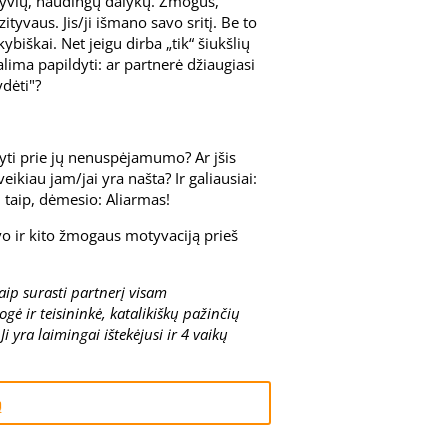
tyvių, naudingų dalykų. Žmogus,
ityvaus. Jis/ji išmano savo sritį. Be to
okybiškai. Net jeigu dirba „tik“ šiukšlių
galima papildyti: ar partnerė džiaugiasi
ydėti"?
aikyti prie jų nenuspėjamumo? Ar jšis
ikiau jam/jai yra našta? Ir galiausiai:
ei taip, dėmesio: Aliarmas!
avo ir kito žmogaus motyvaciją prieš
aip surasti partnerį visam
ė ir teisininkė, katalikiškų pažinčių
Ji yra laimingai ištekėjusi ir 4 vaikų
ą