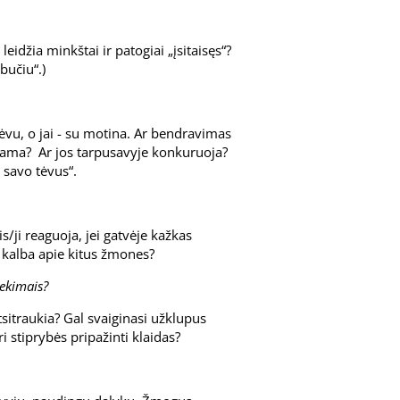
eidžia minkštai ir patogiai „įsitaisęs“?
bučiu“.)
tėvu, o jai - su motina. Ar bendravimas
mama? Ar jos tarpusavyje konkuruoja?
 savo tėvus“.
s/ji reaguoja, jei gatvėje kažkas
ji kalba apie kitus žmones?
sekimais?
tsitraukia? Gal svaiginasi užklupus
i stiprybės pripažinti klaidas?