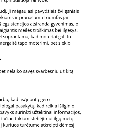
ir spinduliuoja ramybe.
dį. Ji mėgaujasi pavydžiais žvilgsniais
tykiams ir pranašumo triumfas jai
Iš egzistencijos atsiranda gyvenimas, o
igiantis meilės troškimas bei ilgesys.
l suprantama, kad moteriai gali to
mergaitė tapo moterimi, bet siekio
?
 bet nelaiko savęs svarbesniu už kitą
bu, kad jis/ji būtų gero
ologai pasakytų, kad reikia išilginio
avyks surinkti užtektinai informacijos,
, tačiau tokiam stebėjimui ilgų metų
, į kuriuos turėtume atkreipti dėmesį