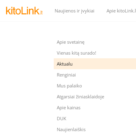
Naujienos ir įvykiai
Apie kitoLink.l
Apie svetainę
Vienas kitą surado!
Aktualu
Renginiai
Mus palaiko
Atgarsiai žiniasklaidoje
Apie kainas
DUK
Naujienlaiškis