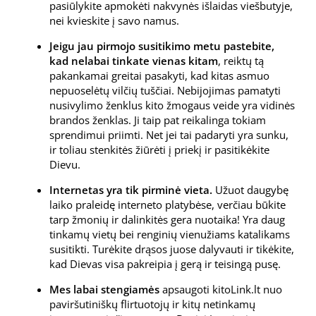
pasiūlykite apmokėti nakvynės išlaidas viešbutyje,
nei kvieskite į savo namus.
Jeigu jau pirmojo susitikimo metu pastebite,
kad nelabai tinkate vienas kitam
, reiktų tą
pakankamai greitai pasakyti, kad kitas asmuo
nepuoselėtų vilčių tuščiai. Nebijojimas pamatyti
nusivylimo ženklus kito žmogaus veide yra vidinės
brandos ženklas. Ji taip pat reikalinga tokiam
sprendimui priimti. Net jei tai padaryti yra sunku,
ir toliau stenkitės žiūrėti į priekį ir pasitikėkite
Dievu.
Internetas yra tik pirminė vieta.
Užuot daugybę
laiko praleidę interneto platybėse, verčiau būkite
tarp žmonių ir dalinkitės gera nuotaika! Yra daug
tinkamų vietų bei renginių vienužiams katalikams
susitikti. Turėkite drąsos juose dalyvauti ir tikėkite,
kad Dievas visa pakreipia į gerą ir teisingą pusę.
Mes labai stengiamės
apsaugoti kitoLink.lt nuo
paviršutiniškų flirtuotojų ir kitų netinkamų