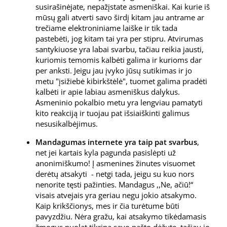
susirašinėjate, nepažįstate asmeniškai. Kai kurie iš
mūsų gali atverti savo širdį kitam jau antrame ar
trečiame elektroniniame laiške ir tik tada
pastebėti, jog kitam tai yra per stipru. Atvirumas
santykiuose yra labai svarbu, tačiau reikia jausti,
kuriomis temomis kalbėti galima ir kurioms dar
per anksti. Jeigu jau įvyko jūsų sutikimas ir jo
metu "įsižiebė kibirkštėlė", tuomet galima pradėti
kalbėti ir apie labiau asmeniškus dalykus.
Asmeninio pokalbio metu yra lengviau pamatyti
kito reakciją ir tuojau pat išsiaiškinti galimus
nesusikalbėjimus.
Mandagumas internete yra taip pat svarbus
,
net jei kartais kyla pagunda pasislėpti už
anonimiškumo! Į asmenines žinutes visuomet
derėtų atsakyti - netgi tada, jeigu su kuo nors
nenorite tęsti pažinties. Mandagus ,,Ne, ačiū!“
visais atvejais yra geriau negu jokio atsakymo.
Kaip krikščionys, mes ir čia turėtume būti
pavyzdžiu. Nėra gražu, kai atsakymo tikėdamasis