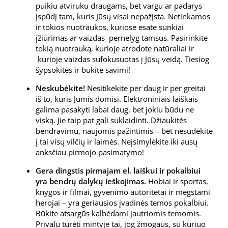
puikiu atviruku draugams, bet vargu ar padarys
įspūdį tam, kuris Jūsų visai nepažįsta. Netinkamos
ir tokios nuotraukos, kuriose esate sunkiai
įžiūrimas ar vaizdas pernelyg tamsus. Pasirinkite
tokią nuotrauką, kurioje atrodote natūraliai ir
kurioje vaizdas sufokusuotas į Jūsų veidą. Tiesiog
šypsokitės ir būkite savimi!
Neskubėkite!
Nesitikėkite per daug ir per greitai
iš to, kuris Jumis domisi. Elektroniniais laiškais
galima pasakyti labai daug, bet jokiu būdu ne
viską. Jie taip pat gali suklaidinti. Džiaukitės
bendravimu, naujomis pažintimis – bet nesudėkite
į tai visų vilčių ir laimės. Neįsimylėkite iki ausų
anksčiau pirmojo pasimatymo!
Gera dingstis pirmajam el. laiškui ir pokalbiui
yra bendrų dalykų ieškojimas.
Hobiai ir sportas,
knygos ir filmai, gyvenimo autoritetai ir mėgstami
herojai – yra geriausios įvadinės temos pokalbiui.
Būkite atsargūs kalbėdami jautriomis temomis.
Privalu turėti mintyje tai, jog žmogaus, su kuriuo