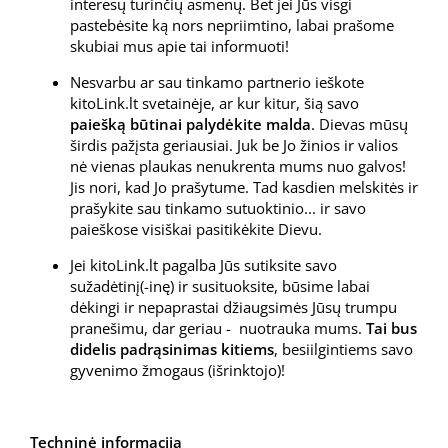
interesų turinčių asmenų. Bet jei Jūs visgi
pastebėsite ką nors nepriimtino, labai prašome
skubiai mus apie tai informuoti!
Nesvarbu ar sau tinkamo partnerio ieškote
kitoLink.lt svetainėje, ar kur kitur, šią savo
paiešką būtinai palydėkite malda
. Dievas mūsų
širdis pažįsta geriausiai. Juk be Jo žinios ir valios
nė vienas plaukas nenukrenta mums nuo galvos!
Jis nori, kad Jo prašytume. Tad kasdien melskitės ir
prašykite sau tinkamo sutuoktinio... ir savo
paieškose visiškai pasitikėkite Dievu.
Jei kitoLink.lt pagalba Jūs sutiksite savo
sužadėtinį(-inę) ir susituoksite, būsime labai
dėkingi ir nepaprastai džiaugsimės Jūsų trumpu
pranešimu, dar geriau - nuotrauka mums.
Tai bus
didelis padrąsinimas kitiems
, besiilgintiems savo
gyvenimo žmogaus (išrinktojo)!
Techninė informacija