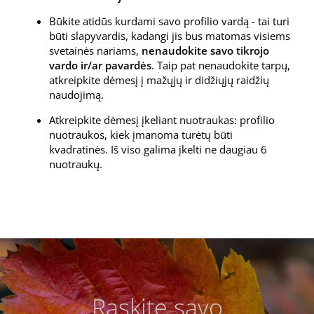
Būkite atidūs kurdami savo profilio vardą - tai turi
būti slapyvardis, kadangi jis bus matomas visiems
svetainės nariams,
nenaudokite savo tikrojo
vardo ir/ar pavardės
. Taip pat nenaudokite tarpų,
atkreipkite dėmesį į mažųjų ir didžiųjų raidžių
naudojimą.
Atkreipkite dėmesį įkeliant nuotraukas: profilio
nuotraukos, kiek įmanoma turėtų būti
kvadratinės. Iš viso galima įkelti ne daugiau 6
nuotraukų.
Raskite savo