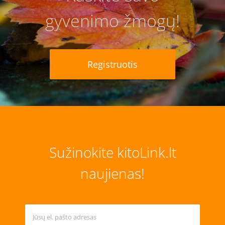
gyvenimo žmogų!
Registruotis
Sužinokite kitoLink.lt
naujienas!