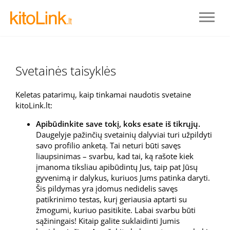
Svetainės taisyklės
Keletas patarimų, kaip tinkamai naudotis svetaine
kitoLink.lt:
Apibūdinkite save tokį, koks esate iš tikrųjų.
Daugelyje pažinčių svetainių dalyviai turi užpildyti
savo profilio anketą. Tai neturi būti savęs
liaupsinimas – svarbu, kad tai, ką rašote kiek
Prisijungti
įmanoma tiksliau apibūdintų Jus, taip pat Jūsų
gyvenimą ir dalykus, kuriuos Jums patinka daryti.
Šis pildymas yra įdomus nedidelis savęs
REGISTRUOTIS
patikrinimo testas, kurį geriausia aptarti su
žmogumi, kuriuo pasitikite. Labai svarbu būti
sąžiningais! Kitaip galite suklaidinti Jumis