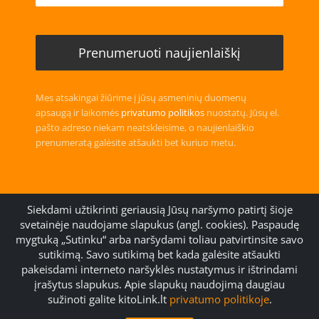
Mes atsakingai žiūrime į jūsų asmeninių duomenų
apsaugą ir laikomės
privatumo politikos
nuostatų. Jūsų el.
pašto adreso niekam neatskleisime, o naujienlaiškio
prenumeratą galėsite atšaukti bet kuriuo metu.
Siekdami užtikrinti geriausią Jūsų naršymo patirtį šioje
svetainėje naudojame slapukus (angl. cookies). Paspaudę
mygtuką „Sutinku“ arba naršydami toliau patvirtinsite savo
Handmade with
Community Template
sutikimą. Savo sutikimą bet kada galėsite atšaukti
© 2006 (
kathTreff
) -2026 Gudrun Kugler
pakeisdami interneto naršyklės nustatymus ir ištrindami
įrašytus slapukus. Apie slapukų naudojimą daugiau
sužinoti galite kitoLink.lt
privatumo politikoje
.
Mūsų bičiuliai
Kaip naudotis svetaine
Taisyklės ir sąlygos