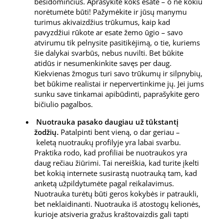
besidominčius. Aprašykite koks esate – o ne kokiu
norėtumėte būti! Pažymėkite ir jūsų manymu
turimus akivaizdžius trūkumus, kaip kad
pavyzdžiui rūkote ar esate žemo ūgio – savo
atvirumu tik pelnysite pasitikėjimą, o tie, kuriems
šie dalykai svarbūs, nebus nuvilti. Bet būkite
atidūs ir nesumenkinkite savęs per daug.
Kiekvienas žmogus turi savo trūkumų ir silpnybių,
bet būkime realistai ir nepervertinkime jų. Jei jums
sunku save tinkamai apibūdinti, paprašykite gero
bičiulio pagalbos.
Nuotrauka pasako daugiau už tūkstantį
žodžių.
Patalpinti bent vieną, o dar geriau –
keletą nuotraukų profilyje yra labai svarbu.
Praktika rodo, kad profiliai be nuotraukos yra
daug rečiau žiūrimi. Tai nereiškia, kad turite įkelti
bet kokią internete susirastą nuotrauką tam, kad
anketą užpildytumėte pagal reikalavimus.
Nuotrauka turėtų būti geros kokybės ir patraukli,
bet neklaidinanti. Nuotrauka iš atostogų kelionės,
kurioje atsiveria gražus kraštovaizdis gali tapti