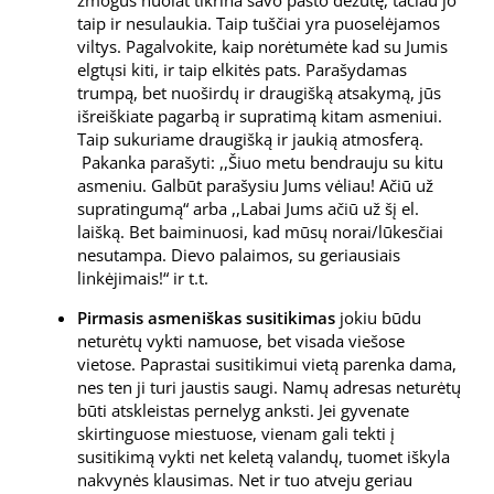
žmogus nuolat tikrina savo pašto dėžutę, tačiau jo
taip ir nesulaukia. Taip tuščiai yra puoselėjamos
viltys. Pagalvokite, kaip norėtumėte kad su Jumis
elgtųsi kiti, ir taip elkitės pats. Parašydamas
trumpą, bet nuoširdų ir draugišką atsakymą, jūs
išreiškiate pagarbą ir supratimą kitam asmeniui.
Taip sukuriame draugišką ir jaukią atmosferą.
Pakanka parašyti: ,,Šiuo metu bendrauju su kitu
asmeniu. Galbūt parašysiu Jums vėliau! Ačiū už
supratingumą“ arba ,,Labai Jums ačiū už šį el.
laišką. Bet baiminuosi, kad mūsų norai/lūkesčiai
nesutampa. Dievo palaimos, su geriausiais
linkėjimais!“ ir t.t.
Pirmasis asmeniškas susitikimas
jokiu būdu
neturėtų vykti namuose, bet visada viešose
vietose. Paprastai susitikimui vietą parenka dama,
nes ten ji turi jaustis saugi. Namų adresas neturėtų
būti atskleistas pernelyg anksti. Jei gyvenate
skirtinguose miestuose, vienam gali tekti į
susitikimą vykti net keletą valandų, tuomet iškyla
nakvynės klausimas. Net ir tuo atveju geriau