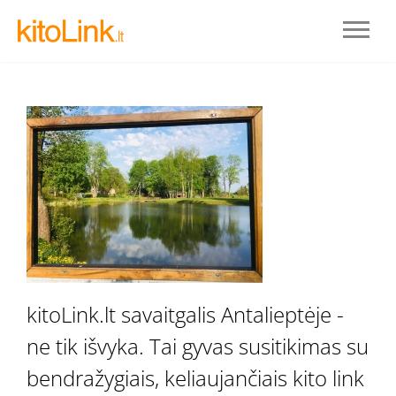
Prisijungti
kitoLink.lt savaitgalis Antalieptėje -
ne tik išvyka. Tai gyvas susitikimas su
REGISTRUOTIS
bendražygiais, keliaujančiais kito link