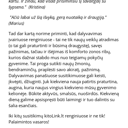
kartu. Ir žinau, kad visad prisiminsiu šį savaitgalį su
šypsena." (Kristina)
"Ačiū labai už šią išvyką, gerą nuotaiką ir draugiją."
(Marius)
Tad dar kartą norime priminti, kad dalyvavimas
įvairiuose renginiuose - tai ne tik naujų veiklų atradimas
(o tai gali praturtinti ir būsimą draugystę), savęs
pažinimas, tačiau ir išėjimas iš komforto zonos ribų,
kurios dažnai stabdo mus nuo teigiamų pokyčių
gyvenime. Tai proga sutikti naujų žmonių,
bendraminčių, praplėsti savo akiratį, pažinimą.
Dalyvavimas panašiuose susitikimuose gali keisti,
įkvėpti, džiuginti. Juk kiekviena nauja patirtis praturtina,
augina, kuria naujus vingius kiekvieno mūsų gyvenimo
kelionėje. Būkite aktyvūs, smalsūs, nuoširdūs. Kiekvieną
dieną galime apsispręsti būti laimingi ir tuo dalintis su
šalia esančiais.
Iki kitų susitikimų kitoLink.lt renginiuose ir ne tik!
Palaimintos vasaros!