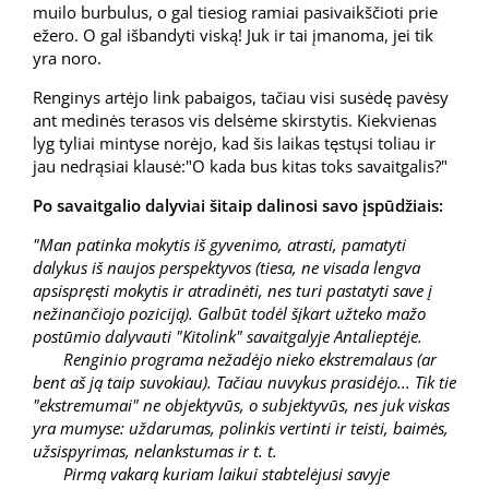
muilo burbulus, o gal tiesiog ramiai pasivaikščioti prie
ežero. O gal išbandyti viską! Juk ir tai įmanoma, jei tik
yra noro.
Renginys artėjo link pabaigos, tačiau visi susėdę pavėsy
ant medinės terasos vis delsėme skirstytis. Kiekvienas
lyg tyliai mintyse norėjo, kad šis laikas tęstųsi toliau ir
jau nedrąsiai klausė:"O kada bus kitas toks savaitgalis?"
Po savaitgalio dalyviai šitaip dalinosi savo įspūdžiais:
"Man patinka mokytis iš gyvenimo, atrasti, pamatyti
dalykus iš naujos perspektyvos (tiesa, ne visada lengva
apsispręsti mokytis ir atradinėti, nes turi pastatyti save į
nežinančiojo poziciją). Galbūt todėl šįkart užteko mažo
postūmio dalyvauti "Kitolink" savaitgalyje Antalieptėje.
Renginio programa nežadėjo nieko ekstremalaus (ar
bent aš ją taip suvokiau). Tačiau nuvykus prasidėjo... Tik tie
"ekstremumai" ne objektyvūs, o subjektyvūs, nes juk viskas
yra mumyse: uždarumas, polinkis vertinti ir teisti, baimės,
užsispyrimas, nelankstumas ir t. t.
Pirmą vakarą kuriam laikui stabtelėjusi savyje