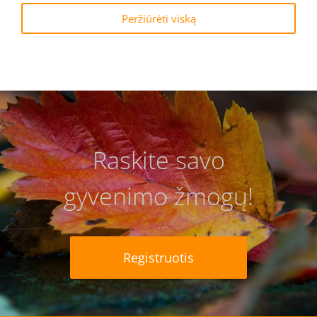
Peržiūrėti viską
Raskite savo
gyvenimo žmogų!
Registruotis