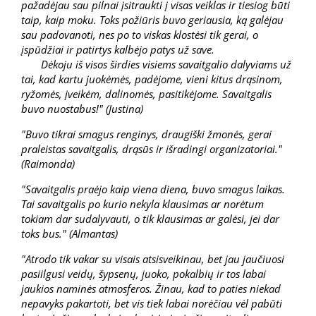
pažadėjau sau pilnai įsitraukti į visas veiklas ir tiesiog būti
taip, kaip moku. Toks požiūris buvo geriausia, ką galėjau
sau padovanoti, nes po to viskas klostėsi tik gerai, o
įspūdžiai ir patirtys kalbėjo patys už save.
Dėkoju iš visos širdies visiems savaitgalio dalyviams už
tai, kad kartu juokėmės, padėjome, vieni kitus drąsinom,
ryžomės, įveikėm, dalinomės, pasitikėjome. Savaitgalis
buvo nuostabus!" (Justina)
"Buvo tikrai smagus renginys, draugiški žmonės, gerai
praleistas savaitgalis, drąsūs ir išradingi organizatoriai."
(Raimonda)
"Savaitgalis praėjo kaip viena diena, buvo smagus laikas.
Tai savaitgalis po kurio nekyla klausimas ar norėtum
tokiam dar sudalyvauti, o tik klausimas ar galėsi, jei dar
toks bus." (Almantas)
"Atrodo tik vakar su visais atsisveikinau, bet jau jaučiuosi
pasiilgusi veidų, šypsenų, juoko, pokalbių ir tos labai
jaukios naminės atmosferos. Žinau, kad to paties niekad
nepavyks pakartoti, bet vis tiek labai norėčiau vėl pabūti