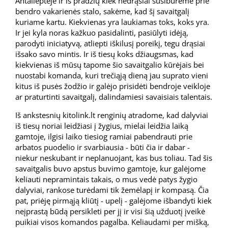
Antalieptėje ir iš pradžių kiek nedrąsiai susibūrėme prie
bendro vakarienės stalo, sakėme, kad šį savaitgalį
kuriame kartu. Kiekvienas yra laukiamas toks, koks yra.
Ir jei kyla noras kažkuo pasidalinti, pasiūlyti idėją,
parodyti iniciatyvą, atliepti iškilusį poreikį, tegu drąsiai
išsako savo mintis. Ir iš tiesų koks džiaugsmas, kad
kiekvienas iš mūsų tapome šio savaitgalio kūrėjais bei
nuostabi komanda, kuri trečiąją dieną jau suprato vieni
kitus iš pusės žodžio ir galėjo prisidėti bendroje veikloje
ar praturtinti savaitgalį, dalindamiesi savaisiais talentais.
Iš ankstesnių kitolink.lt renginių atradome, kad dalyviai
iš tiesų noriai leidžiasi į žygius, mielai leidžia laiką
gamtoje, ilgisi laiko tiesiog ramiai pabendrauti prie
arbatos puodelio ir svarbiausia - būti čia ir dabar -
niekur neskubant ir neplanuojant, kas bus toliau. Tad šis
savaitgalis buvo apstus buvimo gamtoje, kur galėjome
keliauti nepramintais takais, o mus vedė patys žygio
dalyviai, rankose turėdami tik žemėlapį ir kompasą. Čia
pat, priėję pirmąją kliūtį - upelį - galėjome išbandyti kiek
neįprastą būdą persikleti per jį ir visi šią užduotį įveikė
puikiai visos komandos pagalba. Keliaudami per mišką,