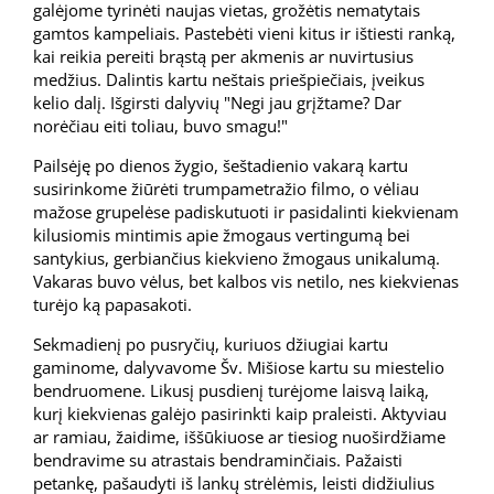
galėjome tyrinėti naujas vietas, grožėtis nematytais
gamtos kampeliais. Pastebėti vieni kitus ir ištiesti ranką,
kai reikia pereiti brąstą per akmenis ar nuvirtusius
medžius. Dalintis kartu neštais priešpiečiais, įveikus
kelio dalį. Išgirsti dalyvių "Negi jau grįžtame? Dar
norėčiau eiti toliau, buvo smagu!"
Pailsėję po dienos žygio, šeštadienio vakarą kartu
susirinkome žiūrėti trumpametražio filmo, o vėliau
mažose grupelėse padiskutuoti ir pasidalinti kiekvienam
kilusiomis mintimis apie žmogaus vertingumą bei
santykius, gerbiančius kiekvieno žmogaus unikalumą.
Vakaras buvo vėlus, bet kalbos vis netilo, nes kiekvienas
turėjo ką papasakoti.
Sekmadienį po pusryčių, kuriuos džiugiai kartu
gaminome, dalyvavome Šv. Mišiose kartu su miestelio
bendruomene. Likusį pusdienį turėjome laisvą laiką,
kurį kiekvienas galėjo pasirinkti kaip praleisti. Aktyviau
ar ramiau, žaidime, iššūkiuose ar tiesiog nuoširdžiame
bendravime su atrastais bendraminčiais. Pažaisti
petankę, pašaudyti iš lankų strėlėmis, leisti didžiulius