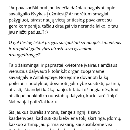
"Ar pavasariški orai jau kviečia dažniau pagalvoti apie
savaitgalio išvykas į užmiestį? Ar norėtum smagiai
pažygiuot, atrast naujų vietų ar tiesiog pavakarot su
gera kompanija, tačiau draugai vis neranda laiko, o tau
jau niežti padus..? :)
O gal tiesiog ieškai progos susipažinti su naujais žmonėmis
ir praplėsti galimybes atrasti savo gyvenimo
draugą/draugę?"
Taip žaismingai ir paprastai kvietėme įvairaus amžiaus
vienužius dalyvauti kitolink.lt organizuojamame
savaitgalyje Antalieptėje. Norėjome dovanoti laiką
poilsiui ir nuotykiui, dovanoti galimybę susitikti, pažinti,
atrasti, išbandyti kažką naujo. Ir labai džiaugiamės, kad
atsiliepė penkiolika nuostabių dalyvių, kurie tarė "taip"
šiai naujai patirčiai kartu.
Šis jaukus būrelis žmonių žengė žingnį iš savo
kasdienybės, kad sutiktų kiekvieną tokį skirtingą, įdomų,
kažkuo artimą. Jau pirmą vakarą, kai susitikome visi