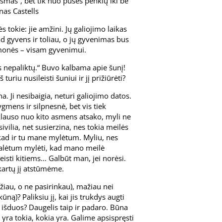
mas“, bet tik nuo pusės penkių iki be
nas Castells
ės tokie: jie amžini. Jų galiojimo laikas
kad gyvens ir toliau, o jų gyvenimas bus
d žmonės – visam gyvenimui.
ęs nepaliktų.“ Buvo kalbama apie šunį!
turiu nusileisti šuniui ir jį prižiūrėti?
 Ji nesibaigia, neturi galiojimo datos.
ygmens ir silpnesnė, bet vis tiek
iklauso nuo kito asmens atsako, myli ne
sivilia, net susierzina, nes tokia meilės
 kad ir tu mane mylėtum. Myliu, nes
 galėtum mylėti, kad mano meilė
eisti kitiems... Galbūt man, jei norėsi.
kartų jį atstūmėme.
žiau, o ne pasirinkau), mažiau nei
ną)? Paliksiu jį, kai jis trukdys augti
 išduos? Daugelis taip ir padaro. Būna
ė yra tokia, kokia yra. Galime apsispręsti