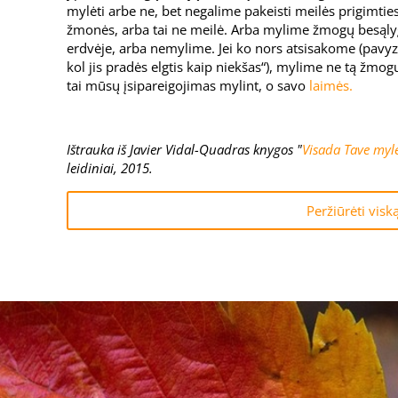
mylėti arbe ne, bet negalime pakeisti meilės prigimties
žmonės, arba tai ne meilė. Arba mylime žmogų besąlygišk
erdvėje, arba nemylime. Jei ko nors atsisakome (pavyzd
kol jis pradės elgtis kaip niekšas“), mylime ne tą žmog
tai mūsų įsipareigojimas mylint, o savo
laimės.
Ištrauka iš Javier Vidal-Quadras knygos "
Visada Tave myl
leidiniai, 2015.
Peržiūrėti visk