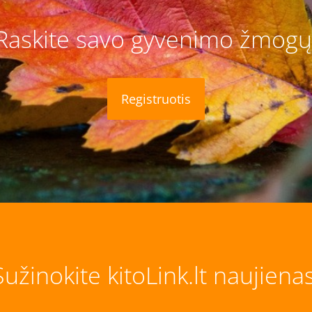
Raskite savo gyvenimo žmogų
Registruotis
Sužinokite kitoLink.lt naujienas