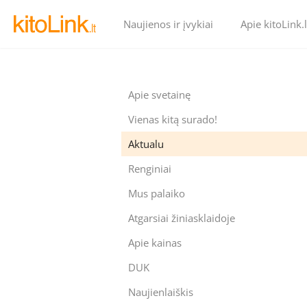
Naujienos ir įvykiai
Apie kitoLink.l
Apie svetainę
Vienas kitą surado!
Aktualu
Renginiai
Mus palaiko
Atgarsiai žiniasklaidoje
Apie kainas
DUK
Naujienlaiškis