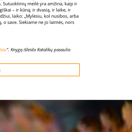
. Sutuoktinių meilė yra amžina, kaip ir
ai – ir kūną, ir dvasią, ir laike, ir
žiui, laiko: „Mylėsiu, kol nusibos, arba
ų, o save. Siekiame ne jo laimės, nors
ėsiu
". Knygą išleido Katalikų pasaulio
ą