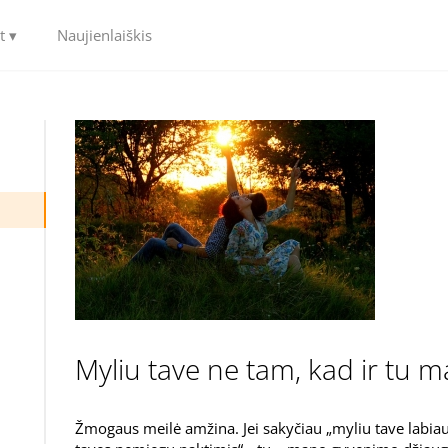
t ▾
Naujienlaiškis
Myliu tave ne tam, kad ir tu
Žmogaus meilė amžina. Jei sakyčiau „myliu tave labiau 