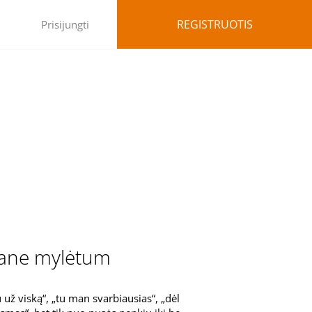
REGISTRUOTIS
Prisijungti
 mane mylėtum
už viską“, „tu man svarbiausias“, „dėl