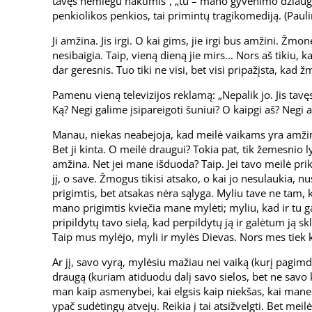
tavęs nemiegu naktimis“, „tu – mano gyvenimo džiaugs
penkiolikos penkios, tai primintų tragikomediją. (Pauli
Ji amžina. Jis irgi. O kai gims, jie irgi bus amžini. Žmon
nesibaigia. Taip, vieną dieną jie mirs... Nors aš tikiu, 
dar geresnis. Tuo tiki ne visi, bet visi pripažįsta, ka
Pamenu vieną televizijos reklamą: „Nepalik jo. Jis tav
Ką? Negi galime įsipareigoti šuniui? O kaipgi aš? Negi aš 
Manau, niekas neabejoja, kad meilė vaikams yra amžina.
Bet ji kinta. O meilė draugui? Tokia pat, tik žemesnio l
amžina. Net jei mane išduoda? Taip. Jei tavo meilė pr
jį, o save. Žmogus tikisi atsako, o kai jo nesulaukia, nu
prigimtis, bet atsakas nėra sąlyga. Myliu tave ne tam,
mano prigimtis kviečia mane mylėti; myliu, kad ir tu
pripildytų tavo sielą, kad perpildytų ją ir galėtum ją skl
Taip mus mylėjo, myli ir mylės Dievas. Nors mes tiek 
Ar jį, savo vyrą, mylėsiu mažiau nei vaiką (kurį pagimd
draugą (kuriam atiduodu dalį savo sielos, bet ne savo kū
man kaip asmenybei, kai elgsis kaip niekšas, kai mane
ypač sudėtingų atvejų. Reikia į tai atsižvelgti. Bet meil