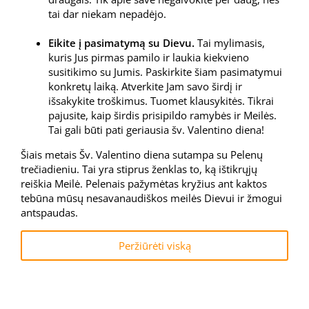
tai dar niekam nepadėjo.
Eikite į pasimatymą su Dievu.
Tai mylimasis,
kuris Jus pirmas pamilo ir laukia kiekvieno
susitikimo su Jumis. Paskirkite šiam pasimatymui
konkretų laiką. Atverkite Jam savo širdį ir
išsakykite troškimus. Tuomet klausykitės. Tikrai
pajusite, kaip širdis prisipildo ramybės ir Meilės.
Tai gali būti pati geriausia šv. Valentino diena!
Šiais metais Šv. Valentino diena sutampa su Pelenų
trečiadieniu. Tai yra stiprus ženklas to, ką ištikrųjų
reiškia Meilė. Pelenais pažymėtas kryžius ant kaktos
tebūna mūsų nesavanaudiškos meilės Dievui ir žmogui
antspaudas.
Peržiūrėti viską