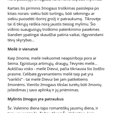
Kartais šis pirminis žmogaus troškimas pasislepia po
kitais norais: siekiu būti turtingu, būti sėkmingu ar
siekiu puoselėti išorinį grožį ir patraukumą. Tikrovėje
tai iš tikrųjų reiškia norą jaustis tiesiog mylimu. Šio
vidinio suaugusiųjų troškimo patenkinimo pasekmes
šiandien ypatingai skaudžiai patiria vaikai, išgyvendami
tėvų skyrybas…
Meilė ir vienatvė
Kaip žinome, meilė niekuomet neapsiriboja pora ar
šeima. Egzistuoja artimųjų, draugų, Tėvynės meilė...
Aukščiau visko - meilė Dievui, pačia tikriausia šio žodžio
prasme. Celibate gyvenantiems meilė taip pat yra
“variklis” - tai meilė Dievui bei jam patikėtiems
žmonėms. Vienišo žmogaus tikslas turėtų būti žmonių
įsileidimas į savo aplinką ir jų priėmimas.
Mylintis žmogus yra patraukus
Šv. Valenino diena tapo romantiškų jausmų diena, ir