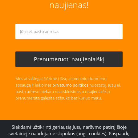
naujienas!
Mes atsakingai žiūrime į jūsų asmeninių duomenų
apsaugą ir laikomės
privatumo politikos
nuostatų. Jūsų el.
pašto adreso niekam neatskleisime, o naujienlaiškio
prenumeratą galėsite atšaukti bet kuriuo metu.
Siekdami užtikrinti geriausią Jūsų naršymo patirtį šioje
svetainėje naudojame slapukus (angl. cookies). Paspaudę