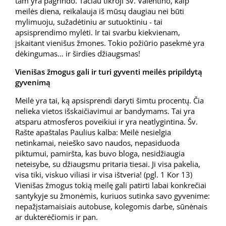
tam yra pagrindo. Tačiau tikroji Šv. Valentino, kaip
meilės diena, reikalauja iš mūsų daugiau nei būti
mylimuoju, sužadėtiniu ar sutuoktiniu - tai
apsisprendimo mylėti. Ir tai svarbu kiekvienam,
įskaitant vienišus žmones. Tokio požiūrio pasekmė yra
dėkingumas… ir širdies džiaugsmas!
Vienišas žmogus gali ir turi gyventi meilės pripildytą
gyvenimą
Meilė yra tai, ką apsisprendi daryti šimtu procentų. Čia
nelieka vietos išskaičiavimui ar bandymams. Tai yra
atsparu atmosferos poveikiui ir yra neatlygintina. Šv.
Rašte apaštalas Paulius kalba: Meilė nesielgia
netinkamai, neieško savo naudos, nepasiduoda
piktumui, pamiršta, kas buvo bloga, nesidžiaugia
neteisybe, su džiaugsmu pritaria tiesai. Ji visa pakelia,
visa tiki, viskuo viliasi ir visa ištveria! (pgl. 1 Kor 13)
Vienišas žmogus tokią meilę gali patirti labai konkrečiai
santykyje su žmonėmis, kuriuos sutinka savo gyvenime:
nepažįstamaisiais autobuse, kolegomis darbe, sūnėnais
ar dukterėčiomis ir pan.