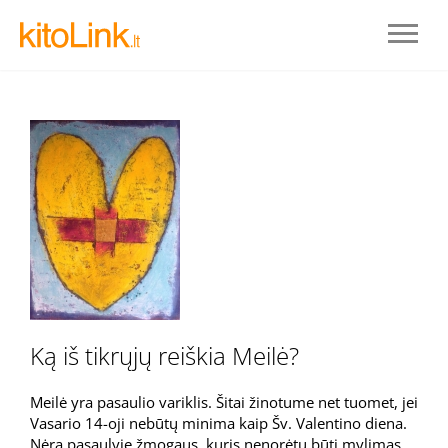
Prisijungti
Ką iš tikrųjų reiškia Meilė?
REGISTRUOTIS
Meilė yra pasaulio variklis. Šitai žinotume net tuomet, jei
Vasario 14-oji nebūtų minima kaip Šv. Valentino diena.
Nėra pasaulyje žmogaus, kuris nenorėtų būti mylimas.