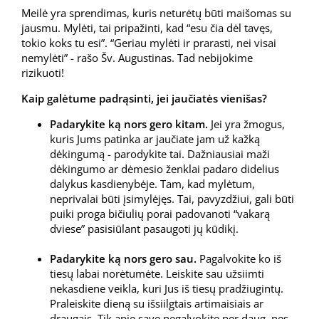
Meilė yra sprendimas, kuris neturėtų būti maišomas su
jausmu. Mylėti, tai pripažinti, kad “esu čia dėl tavęs,
tokio koks tu esi”. “Geriau mylėti ir prarasti, nei visai
nemylėti” - rašo Šv. Augustinas. Tad nebijokime
rizikuoti!
Kaip galėtume padrąsinti, jei jaučiatės vienišas?
Padarykite ką nors gero kitam.
Jei yra žmogus,
kuris Jums patinka ar jaučiate jam už kažką
dėkingumą - parodykite tai. Dažniausiai maži
dėkingumo ar dėmesio ženklai padaro didelius
dalykus kasdienybėje. Tam, kad mylėtum,
neprivalai būti įsimylėjęs. Tai, pavyzdžiui, gali būti
puiki proga bičiulių porai padovanoti “vakarą
dviese” pasisiūlant pasaugoti jų kūdikį.
Padarykite ką nors gero sau.
Pagalvokite ko iš
tiesų labai norėtumėte. Leiskite sau užsiimti
nekasdiene veikla, kuri Jus iš tiesų pradžiugintų.
Praleiskite dieną su išsiilgtais artimaisiais ar
draugais. Tik apie save negalvokite per daug, nes