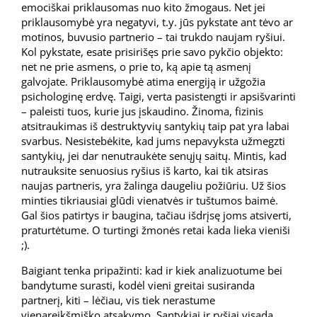
emociškai priklausomas nuo kito žmogaus. Net jei
priklausomybė yra negatyvi, t.y. jūs pykstate ant tėvo ar
motinos, buvusio partnerio – tai trukdo naujam ryšiui.
Kol pykstate, esate prisirišęs prie savo pykčio objekto:
net ne prie asmens, o prie to, ką apie tą asmenį
galvojate. Priklausomybė atima energiją ir užgožia
psichologinę erdvę. Taigi, verta pasistengti ir apsišvarinti
– paleisti tuos, kurie jus įskaudino. Žinoma, fizinis
atsitraukimas iš destruktyvių santykių taip pat yra labai
svarbus. Nesistebėkite, kad jums nepavyksta užmegzti
santykių, jei dar nenutraukėte senųjų saitų. Mintis, kad
nutrauksite senuosius ryšius iš karto, kai tik atsiras
naujas partneris, yra žalinga daugeliu požiūriu. Už šios
minties tikriausiai glūdi vienatvės ir tuštumos baimė.
Gal šios patirtys ir baugina, tačiau išdrįsę joms atsiverti,
praturtėtume. O turtingi žmonės retai kada lieka vieniši
;).
Baigiant tenka pripažinti: kad ir kiek analizuotume bei
bandytume surasti, kodėl vieni greitai susiranda
partnerį, kiti – lėčiau, vis tiek nerastume
vienareikšmiško atsakymo. Santykiai ir ryšiai visada