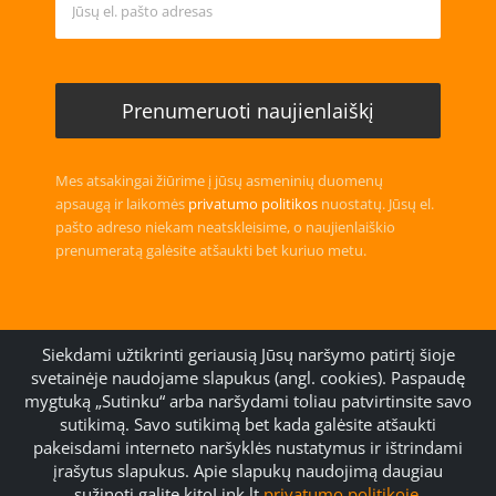
Mes atsakingai žiūrime į jūsų asmeninių duomenų
apsaugą ir laikomės
privatumo politikos
nuostatų. Jūsų el.
pašto adreso niekam neatskleisime, o naujienlaiškio
prenumeratą galėsite atšaukti bet kuriuo metu.
Siekdami užtikrinti geriausią Jūsų naršymo patirtį šioje
svetainėje naudojame slapukus (angl. cookies). Paspaudę
mygtuką „Sutinku“ arba naršydami toliau patvirtinsite savo
Handmade with
Community Template
sutikimą. Savo sutikimą bet kada galėsite atšaukti
© 2006 (
kathTreff
) -2026 Gudrun Kugler
pakeisdami interneto naršyklės nustatymus ir ištrindami
įrašytus slapukus. Apie slapukų naudojimą daugiau
sužinoti galite kitoLink.lt
privatumo politikoje
.