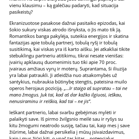
vienu klausimu – ką galėčiau padaryti, kad situacija
pasikeistų?
Ekranizuotose pasakose dažnai pasitaiko epizodas, kai
šokio sukury viskas atrodo išnyksta, o Jis mato tik Ją.
Romantikos banga pakylėja, suteikia energijos ir skatina
fantazijas apie tobulą partnerį, tobulą ryšį ir tobulą
susitikimą, kai viskas yra iš karto aišku. Jei atkakliai tikite
stebuklingu partneriu atitikimu, tikrai nesate vienišas:
įvairių apklausų duomenimis tuo tiki apie 70 proc.
įvairaus amžiaus vyrų ir moterų. Suprantama, ši iliuzija
yra labai patraukli. Ji atleidžia nuo atsakomybės už
santykius, nubraukia būtinybę stengtis, pateisina muilo
operos herojaus poziciją.
„…Ir staiga aš supratau – tai ne
mano žmogus. Juk tai, kad aš dar kažko ilgiuosi, ieškau,
nenusiraminu ir reiškia, kad tai – ne jis“
.
Ieškant partnerio, labai svarbu gebėjimas mylėti ir
palaikyti save. Iš pirmo žvilgsnio meilė sau ir ryšys su
kitu žmogumi neatrodo susiję, tačiau tai, kaip mes į save
žiūrime, labai dažnai persikelia į mūsų įsivaizdavimus,
kaip į mus žiūri kiti, o ypač tas kitas – potencialus