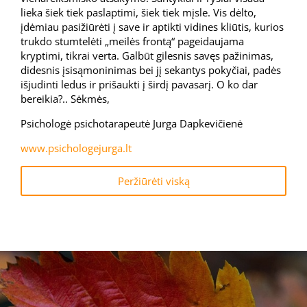
lieka šiek tiek paslaptimi, šiek tiek mįsle. Vis dėlto,
įdėmiau pasižiūrėti į save ir aptikti vidines kliūtis, kurios
trukdo stumtelėti „meilės frontą“ pageidaujama
kryptimi, tikrai verta. Galbūt gilesnis savęs pažinimas,
didesnis įsisąmoninimas bei jį sekantys pokyčiai, padės
išjudinti ledus ir prišaukti į širdį pavasarį. O ko dar
bereikia?.. Sėkmės,
Psichologė psichotarapeutė Jurga Dapkevičienė
www.psichologejurga.lt
Peržiūrėti viską