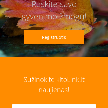
Raskite savo
gyvenimo žmogų!
Registruotis
Sužinokite kitoLink.lt
naujienas!