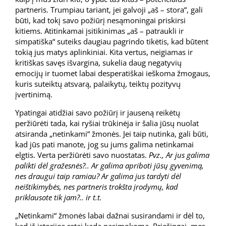
partneris. Trumpiau tariant, jei galvoji „aš – stora“, gali
būti, kad tokį savo požiūrį nesąmoningai priskirsi
kitiems. Atitinkamai įsitikinimas „aš – patraukli ir
simpatiška“ suteiks daugiau pagrindo tikėtis, kad būtent
tokią jus matys aplinkiniai. Kita vertus, neigiamas ir
kritiškas savęs išvargina, sukelia daug negatyvių
emocijų ir tuomet labai desperatiškai ieškoma žmogaus,
kuris suteiktų atsvarą, palaikytų, teiktų pozityvų
įvertinimą.
Ypatingai atidžiai savo požiūrį ir jauseną reikėtų
peržiūrėti tada, kai ryšiai trūkinėja ir šalia jūsų nuolat
atsiranda „netinkami“ žmonės. Jei taip nutinka, gali būti,
kad jūs pati manote, jog su jums galima netinkamai
elgtis. Verta peržiūrėti savo nuostatas.
Pvz., Ar jus galima
palikti dėl gražesnės?.. Ar galima apriboti jūsų gyvenimą,
nes draugui taip ramiau? Ar galima jus tardyti dėl
neištikimybės, nes partneris trokšta įrodymų, kad
priklausote tik jam?.. ir t.t.
„Netinkami“ žmonės labai dažnai susirandami ir dėl to,