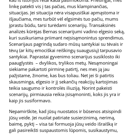
kad iš istorijos retai kada pasimokoma. Priešingai, mes
linkę patekti vis į tas pačias, mus klampinančias,
situacijas. Jei situacija nėra visapusiškai apmąstoma ir
išjaučiama, mes turbūt vėl elgsimės tuo pačiu, mums
įprastu būdu, tarsi turėdami scenarijų. Transaksinės
analizės kūrėjas Bernas scenarijumi vadino elgesio seką,
kuri susikuriama priimant neįsisąmonintus sprendimus.
Scenarijaus pagrindą sudaro mūsų santykiai su tėvais ir
tėvų (ar kitų emociškai reiškingų suaugusių) tarpusavio
santykiai. Paprastai gyvenimo scenarijus susiklosto iki
paauglystės – dvylikos, trylikos metų. Nesąmoningai
siekiame pakartoti pirminę patirtį, nes mes ją jau
pažįstame, žinome, kas bus toliau. Net jei ši patirtis
skausminga, elgesio ir jį sekančių reakcijų kartojimas
teikia saugumo ir kontrolės iliuziją. Norint pakeisti
scenarijų, pirmiausia reikia įsisąmoninti, koks jis yra ir
kaip jis susiformavo.
Nepamirškite, kad jūsų nuostatos ir būsenos atsispindi
jūsų veide. Jei nuolat patiriate susierzinimą, nerimą,
baimę, pyktį – visa tai formuoja jūsų veido išraišką ir
gali pasireikšti suspaustomis lūpomis, susikaustymu,