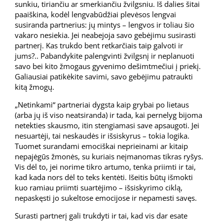
sunkiu, tiriančiu ar smerkiančiu žvilgsniu. Iš dalies šitai
paaiškina, kodėl lengvabūdžiai plevėsos lengvai
susiranda partnerius: jų mintys – lengvos ir toliau šio
vakaro nesiekia. Jei neabejoja savo gebėjimu susirasti
partnerį. Kas trukdo bent retkarčiais taip galvoti ir
jums?.. Pabandykite palengvinti žvilgsnį ir neplanuoti
savo bei kito žmogaus gyvenimo dešimtmečiui į priekį.
Galiausiai patikėkite savimi, savo gebėjimu patraukti
kitą žmogų.
„Netinkami“ partneriai dygsta kaip grybai po lietaus
(arba jų iš viso neatsiranda) ir tada, kai pernelyg bijoma
netekties skausmo, itin stengiamasi save apsaugoti. Jei
nesuartėji, tai neskaudės ir išsiskyrus – tokia logika.
Tuomet surandami emociškai neprieinami ar kitaip
nepajėgūs žmonės, su kuriais neįmanomas tikras ryšys.
Vis dėl to, jei norime tikro artumo, tenka priimti ir tai,
kad kada nors dėl to teks kentėti. Išeitis būtų išmokti
kuo ramiau priimti suartėjimo – išsiskyrimo ciklą,
nepaskęsti jo sukeltose emocijose ir nepamesti savęs.
Surasti partnerį gali trukdyti ir tai, kad vis dar esate