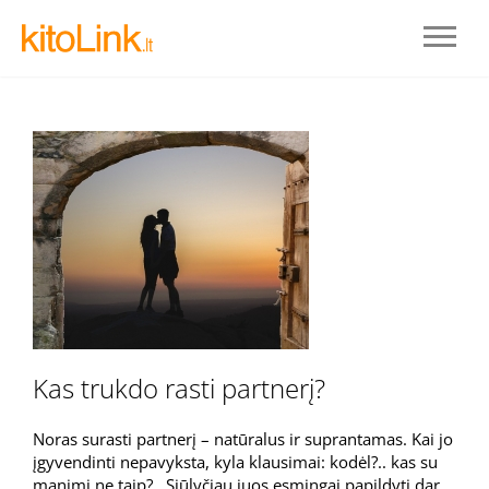
Prisijungti
Kas trukdo rasti partnerį?
REGISTRUOTIS
Noras surasti partnerį – natūralus ir suprantamas. Kai jo
įgyvendinti nepavyksta, kyla klausimai: kodėl?.. kas su
manimi ne taip?.. Siūlyčiau juos esmingai papildyti dar