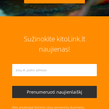
Sužinokite kitoLink.lt
naujienas!
Mes atsakingai žiūrime į jūsų asmeninių duomenų