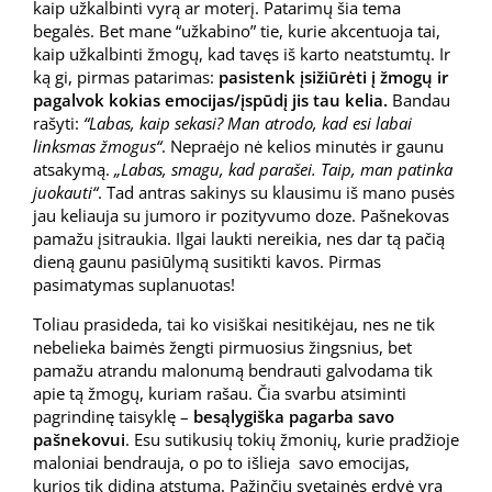
kaip užkalbinti vyrą ar moterį. Patarimų šia tema
begalės. Bet mane “užkabino” tie, kurie akcentuoja tai,
kaip užkalbinti žmogų, kad tavęs iš karto neatstumtų. Ir
ką gi, pirmas patarimas:
pasistenk įsižiūrėti į žmogų ir
pagalvok kokias emocijas/įspūdį jis tau kelia.
Bandau
rašyti:
“Labas, kaip sekasi? Man atrodo, kad esi labai
linksmas žmogus“
. Nepraėjo nė kelios minutės ir gaunu
atsakymą.
„Labas, smagu, kad parašei. Taip, man patinka
juokauti“
. Tad antras sakinys su klausimu iš mano pusės
jau keliauja su jumoro ir pozityvumo doze. Pašnekovas
pamažu įsitraukia. Ilgai laukti nereikia, nes dar tą pačią
dieną gaunu pasiūlymą susitikti kavos. Pirmas
pasimatymas suplanuotas!
Toliau prasideda, tai ko visiškai nesitikėjau, nes ne tik
nebelieka baimės žengti pirmuosius žingsnius, bet
pamažu atrandu malonumą bendrauti galvodama tik
apie tą žmogų, kuriam rašau. Čia svarbu atsiminti
pagrindinę taisyklę –
besąlygiška pagarba savo
pašnekovui
. Esu sutikusių tokių žmonių, kurie pradžioje
maloniai bendrauja, o po to išlieja savo emocijas,
kurios tik didina atstumą. Pažinčių svetainės erdvė yra