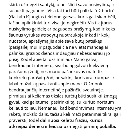
skirta užmegzti santykį, o ne išlieti savo nusivylimą ir
sulaukti paguodos. Visa tai turi būti palikta “už borto”
(čia kaip išjungtas telefono garsas, kuris gali skambėti,
tačiau aplinkiniai turi visai jo negirdėti). Vis tik įtarus
nusivylimo gaidelę ar paguodos prašymą, kad ir koks
šaunus vyrukas atrodytų nuotraukoje ir kad ir kokį
nuostabų aprašymą jis apie save būtų pateikęs
(pasigailėjimui ir paguodai čia ne vieta) mandagiai
palinkiu gražios dienos ir daugiau nebesidairau į jo
pusę. Kodėl apie tai užsiminiau? Mano galva,
bendraujant internetu, svarbu apgalvoti kiekvieną
parašomą žodį, nes mano pašnekovas mato tik
konkretų parašytą žodį ar sakinį, kuris yra trumpas ir
labai mažai ką pasakantis apie mane. O žmonių,
bendraujančių internetinėje pažinčių svetainėje,
pirmiausiai keliamas tikslas turėtų būti susitikti žmogų
gyvai, kad galėtumei pasirinkti tą, su kuriuo norėtum
keliauti toliau. Nemanau, kad bendravimas internetu yra
raketų mokslo dalis, tačiau keli maži patarimai tikrai gali
praversti, todėl
dalinuosi keletu frazių, kurios
atkreipia dėmesį ir leidžia užmegzti pirminį pokalbį: