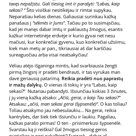
tavęs nepažįstu. Gali tiesiog imt ir parašyti: “Labas, kaip
sekasi? “
Šito visiškai nesitikėjau ir rimtai supykau.
Neparašiau kelias dienas. Galiausiai surinkau kažką
panašaus į
“sėkmės ir Jums“
. Tačiau po to susimąsčiau,
kad jei manęs dabar imtų ir paklaustų žmogus, esantis
kažkur internetinėje erdvėje ir kurio gyvai net nesu
mačiusi, kur konkrečiai gyvenu, kuo konkrečiai užsiimu,
kiek man metų ar pan., tikriausiai aš dar karščiau
sureaguočiau arba visai neatsakyčiau!
Vėliau atėjo išganinga mintis, kad svarbiausia žengti
pirmą žingsnį ir pradėti bendrauti, ir tas vyrukas man
davė geriausią patarimą.
Reikia pradėti nuo paprastų
ir mažų dalykų.
O vienas iš tokių ir yra “Labas, kaip
sekasi?“ Nutariau pabandyti. Išsiunčiau kokias 3 žinutes,
į jų vieną kažką atsako:
„Ačiū, gerai, o kaip Tau sekasi?“
Atsakau:
„ačiū, man sekasi gerai (šypsenėlė)“
. O kas toliau?
Toliau atsakymo jau nebesulaukiu… Na gerai, reikia
kantrybės, dar šiek tiek išsiunčiu ir laukiu. Pagaliau,
kažkas parašo pirmas! O ten - prisimerkusi šypsenėlė.
Svarstau ką ji reiškia? Gal žmogus tiesiog geros
nuotaikos ir nori pakalbinti? Suprask - dabar aš