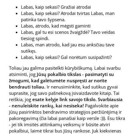
Labas, kaip sekasi? Gražiai atrodai
Labas, kaip sekasi? Atrodai tvirtas Labas, man
patinka tavo šypsena.
Labas, atrodo, kad mėgsti gaminti
Labas, gal tu esi scenos žvaigždė? Tavo veidas
tiesiog spindi.
Labas, man atrodo, kad jau esu anksčiau tave
sutikęs.
Labas, kaip sekasi? Gal norėtum susipažinti?
Toliau jau galima pasitelkti kūrybiškumą. Labai svarbu
atsiminti, jog
Jūsų pokalbio tikslas - pasimatyti su
žmogumi, kad galėtumėte nuspręsti ar norite
bendrauti toliau.
Ir nenusiminkite, kad sutikus gyvai
suprasite, jog savo pašnekovą įsivaizdavote kitaip. Tai
reiškia, jog
esate kelyje link savojo tikslo. Svarbiausia
- nenuleiskite rankų, kai nesiseka!
Pagalvokite apie
jūsų pasirinktos bendravimo strategijos peržiūrėjimą ir
pakoregavimą (čia labai panašiai kaip versle :))). Esu tikra
- jei tik imsitės atitinkamų veiksmų ir būsite atviri
pokalbiui, laimė tikrai bus Jūsų rankose. Juk kiekvienas