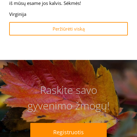
iš mūsų esame jos kalvis. Sėkmės!
Virginija
Peržiūrėti viską
Raskite savo
gyvenimo žmogų!
Registruotis