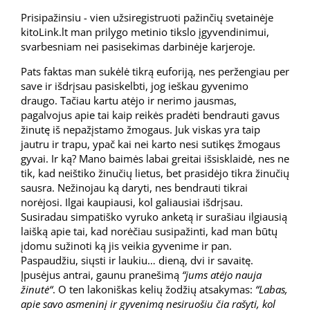
Prisipažinsiu - vien užsiregistruoti pažinčių svetainėje
kitoLink.lt man prilygo metinio tikslo įgyvendinimui,
svarbesniam nei pasisekimas darbinėje karjeroje.
Pats faktas man sukėlė tikrą euforiją, nes peržengiau per
save ir išdrįsau pasiskelbti, jog ieškau gyvenimo
draugo. Tačiau kartu atėjo ir nerimo jausmas,
pagalvojus apie tai kaip reikės pradėti bendrauti gavus
žinutę iš nepažįstamo žmogaus. Juk viskas yra taip
jautru ir trapu, ypač kai nei karto nesi sutikęs žmogaus
gyvai. Ir ką? Mano baimės labai greitai išsisklaidė, nes ne
tik, kad neištiko žinučių lietus, bet prasidėjo tikra žinučių
sausra. Nežinojau ką daryti, nes bendrauti tikrai
norėjosi. Ilgai kaupiausi, kol galiausiai išdrįsau.
Susiradau simpatiško vyruko anketą ir surašiau ilgiausią
laišką apie tai, kad norėčiau susipažinti, kad man būtų
įdomu sužinoti ką jis veikia gyvenime ir pan.
Paspaudžiu, siųsti ir laukiu… dieną, dvi ir savaitę.
Įpusėjus antrai, gaunu pranešimą
“jums atėjo nauja
žinutė“
. O ten lakoniškas kelių žodžių atsakymas:
“Labas,
apie savo asmeninį ir gyvenimą nesiruošiu čia rašyti, kol