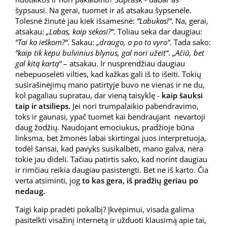
šypsausi. Na gerai, tuomet ir aš atsakau šypsenėle.
Tolesnė žinutė jau kiek išsamesnė:
“Labukas!“
. Na, gerai,
atsakau:
„Labas, kaip sekasi?“
. Toliau seka dar daugiau:
“Tai ko ieškom?“
. Sakau:
„draugo, o po to vyro“
. Tada sako:
“kaip tik kepu bulvinius blynus, gal nori užeit“
.
„Ačiū, bet
gal kitą kartą“
– atsakau. Ir nusprendžiau daugiau
nebepuoselėti vilties, kad kažkas gali iš to išeiti. Tokių
susirašinėjimų mano patirtyje buvo ne vienas ir ne du,
kol pagaliau supratau, dar vieną taisyklę -
kaip šauksi
taip ir atsilieps.
Jei nori trumpalaikio pabendravimo,
toks ir gaunasi, ypač tuomet kai bendraujant nevartoji
daug žodžių. Naudojant emociukus, pradžioje būna
linksma, bet žmonės labai skirtingai juos interpretuoja,
todėl šansai, kad pavyks susikalbėti, mano galva, nėra
tokie jau dideli. Tačiau patirtis sako, kad norint daugiau
ir rimčiau reikia daugiau pasistengti. Bet ne iš karto. Čia
verta atsiminti, jog
to kas gera, iš pradžių geriau po
nedaug.
Taigi kaip pradėti pokalbį? Įkvėpimui, visada galima
pasitelkti visažinį internetą ir užduoti klausimą apie tai,