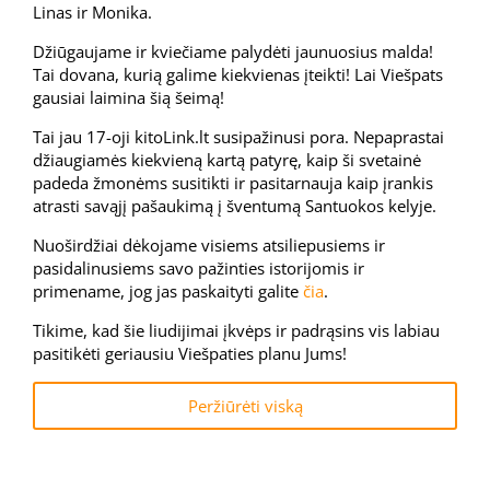
Linas ir Monika.
Džiūgaujame ir kviečiame palydėti jaunuosius malda!
Tai dovana, kurią galime kiekvienas įteikti! Lai Viešpats
gausiai laimina šią šeimą!
Tai jau 17-oji kitoLink.lt susipažinusi pora. Nepaprastai
džiaugiamės kiekvieną kartą patyrę, kaip ši svetainė
padeda žmonėms susitikti ir pasitarnauja kaip įrankis
atrasti savąjį pašaukimą į šventumą Santuokos kelyje.
Nuoširdžiai dėkojame visiems atsiliepusiems ir
pasidalinusiems savo pažinties istorijomis ir
primename, jog jas paskaityti galite
čia
.
Tikime, kad šie liudijimai įkvėps ir padrąsins vis labiau
pasitikėti geriausiu Viešpaties planu Jums!
Peržiūrėti viską