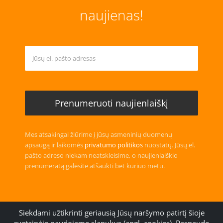
naujienas!
Mes atsakingai žiūrime į jūsų asmeninių duomenų
apsaugą ir laikomės
privatumo politikos
nuostatų. Jūsų el.
pašto adreso niekam neatskleisime, o naujienlaiškio
prenumeratą galėsite atšaukti bet kuriuo metu.
Siekdami užtikrinti geriausią Jūsų naršymo patirtį šioje