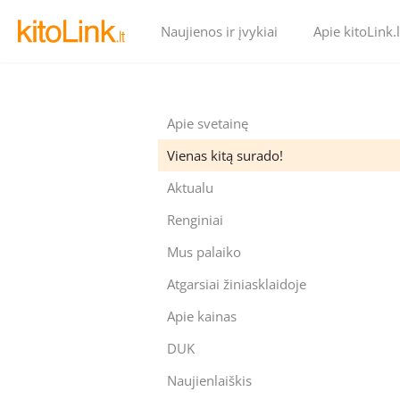
Naujienos ir įvykiai
Apie kitoLink.l
Apie svetainę
Vienas kitą surado!
Aktualu
Renginiai
Mus palaiko
Atgarsiai žiniasklaidoje
Apie kainas
DUK
Naujienlaiškis