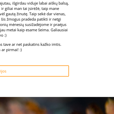
pajutau, išgirdau viduje labai aiškų balsą,
ir giliai man tai įsirėžė, taip mane
į vėl gautą žinutę. Taip sekė dar vienas,
 šis žmogus pradeda patikti ir netgi
uonių mėnesių susižadėjome ir praėjus
au metai kaip esame šeima. Galiausiai
o :)
ns tave ar net paskatins kažko imtis.
ar pirmai! :)
ijos