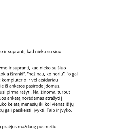
mo ir supranti, kad nieko su šiuo
atymo ir supranti, kad nieko su šiuo
kia išranki”, “nežinau, ko noriu”, “o gal
 kompiuterio ir vėl atsidariau
ie iš anketos pasirodė įdomūs,
usi pirma rašyti. Na, žinoma, turbūt
vuos anketą norėdamas atrašyti į
ko keletą mėnesių iki kol vienas iš jų
ali pasikeisti, įvykti. Taip ir įvyko.
učių praėjus maždaug pusmečiui