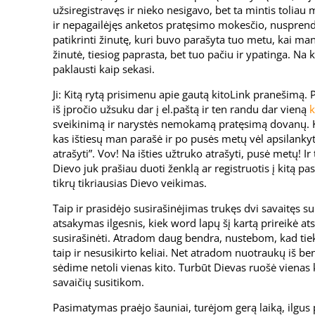
užsiregistravęs ir nieko nesigavo, bet ta mintis toliau
ir nepagailėjęs anketos pratęsimo mokesčio, nusprendž
patikrinti žinutę, kuri buvo parašyta tuo metu, kai man
žinutė, tiesiog paprasta, bet tuo pačiu ir ypatinga. Na ką
paklausti kaip sekasi.
Ji: Kitą rytą prisimenu apie gautą kitoLink pranešimą. P
iš įpročio užsuku dar į el.paštą ir ten randu dar vieną
k
sveikinimą ir narystės nemokamą pratęsimą dovanų. K
kas ištiesų man parašė ir po pusės metų vėl apsilankyti 
atrašyti”. Vov! Na išties užtruko atrašyti, pusė metų! I
Dievo juk prašiau duoti ženklą ar registruotis į kitą pa
tikrų tikriausias Dievo veikimas.
Taip ir prasidėjo susirašinėjimas trukęs dvi savaitęs 
atsakymas ilgesnis, kiek word lapų šį kartą prireikė 
susirašinėti. Atradom daug bendra, nustebom, kad tie
taip ir nesusikirto keliai. Net atradom nuotraukų iš be
sėdime netoli vienas kito. Turbūt Dievas ruošė vienas k
savaičių susitikom.
Pasimatymas praėjo šauniai, turėjom gerą laiką, ilgus