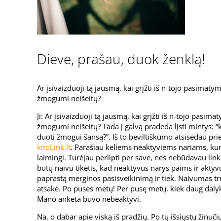
Dieve, prašau, duok ženklą!
Ar įsivaizduoji tą jausmą, kai grįžti iš n-tojo pasimaty
žmogumi neišeitų?
Ji: Ar įsivaizduoji tą jausmą, kai grįžti iš n-tojo pasim
žmogumi neišeitų? Tada į galvą pradeda lįsti mintys: “ko
duoti žmogui šansą?”. Iš to beviltiškumo atsisėdau prie
kitoLink.lt
. Parašiau keliems neaktyviems nariams, kur
laimingi. Turėjau perlipti per save, nes nebūdavau link
būtų naivu tikėtis, kad neaktyvus narys paims ir akty
paprastą merginos pasisveikinimą ir tiek. Naivumas tru
atsakė. Po pusės metų! Per pusę metų, kiek daug dalykų g
Mano anketa buvo nebeaktyvi.
Na, o dabar apie viską iš pradžių. Po tų išsiųstų žin