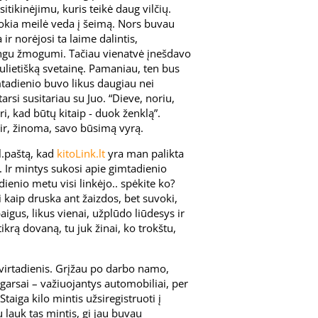
itikinėjimu, kuris teikė daug vilčių.
 tokia meilė veda į šeimą. Nors buvau
ir norėjosi ta laime dalintis,
ingu žmogumi. Tačiau vienatvė įnešdavo
saulietišką svetainę. Pamaniau, ten bus
imtadienio buvo likus daugiau nei
arsi susitariau su Juo. “Dieve, noriu,
, kad būtų kitaip - duok ženklą”.
 ir, žinoma, savo būsimą vyrą.
l.paštą, kad
kitoLink.lt
yra man palikta
. Ir mintys sukosi apie gimtadienio
enio metu visi linkėjo.. spėkite ko?
ai kaip druska ant žaizdos, bet suvoki,
aigus, likus vienai, užplūdo liūdesys ir
ikrą dovaną, tu juk žinai, ko trokštu,
virtadienis. Grįžau po darbo namo,
 garsai – važiuojantys automobiliai, per
taiga kilo mintis užsiregistruoti į
ju lauk tas mintis, gi jau buvau