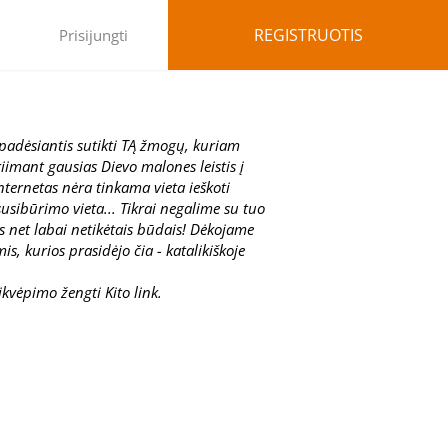
REGISTRUOTIS
Prisijungti
, padėsiantis sutikti TĄ žmogų, kuriam
imant gausias Dievo malones leistis į
ternetas nėra tinkama vieta ieškoti
susibūrimo vieta... Tikrai negalime su tuo
ais net labai netikėtais būdais! Dėkojame
is, kurios prasidėjo čia - katalikiškoje
įkvėpimo žengti Kito link.