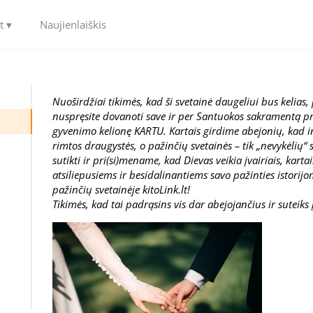
t ▾
Naujienlaiškis
Nuoširdžiai tikimės, kad ši svetainė daugeliui bus kelias
nuspręsite dovanoti save ir per Santuokos sakramentą pri
gyvenimo kelionę KARTU. Kartais girdime abejonių, kad in
rimtos draugystės, o pažinčių svetainės – tik „nevykėlių“ 
sutikti ir pri(si)mename, kad Dievas veikia įvairiais, kart
atsiliepusiems ir besidalinantiems savo pažinties istorijom
pažinčių svetainėje kitoLink.lt!
Tikimės, kad tai padrąsins vis dar abejojančius ir suteiks 