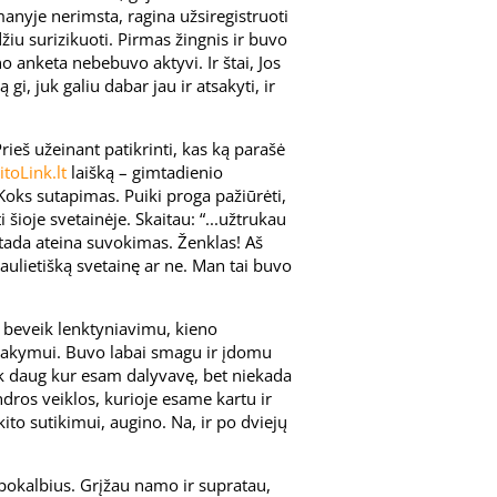
 manyje nerimsta, ragina užsiregistruoti
iu surizikuoti. Pirmas žingnis ir buvo
o anketa nebebuvo aktyvi. Ir štai, Jos
 gi, juk galiu dabar jau ir atsakyti, ir
rieš užeinant patikrinti, kas ką parašė
itoLink.lt
laišką – gimtadienio
oks sutapimas. Puiki proga pažiūrėti,
šioje svetainėje. Skaitau: “...užtrukau
r tada ateina suvokimas. Ženklas! Aš
saulietišką svetainę ar ne. Man tai buvo
su beveik lenktyniavimu, kieno
atsakymui. Buvo labai smagu ir įdomu
k daug kur esam dalyvavę, bet niekada
ndros veiklos, kurioje esame kartu ir
ito sutikimui, augino. Na, ir po dviejų
 pokalbius. Grįžau namo ir supratau,