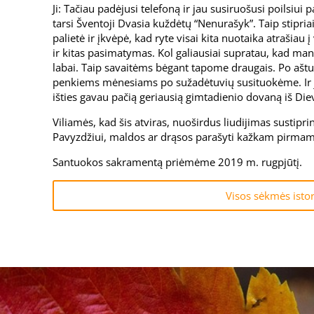
Ji: Tačiau padėjusi telefoną ir jau susiruošusi poilsiui 
tarsi Šventoji Dvasia kuždėtų “Nenurašyk”. Taip stipriai 
palietė ir įkvėpė, kad ryte visai kita nuotaika atrašiau 
ir kitas pasimatymas. Kol galiausiai supratau, kad man
labai. Taip savaitėms bėgant tapome draugais. Po ašt
penkiems mėnesiams po sužadėtuvių susituokėme. Ir j
išties gavau pačią geriausią gimtadienio dovaną iš Diev
Viliamės, kad šis atviras, nuoširdus liudijimas sustipri
Pavyzdžiui, maldos ar drąsos parašyti kažkam pirmam 
Santuokos sakramentą priėmėme 2019 m. rugpjūtį.
Visos sėkmės istor