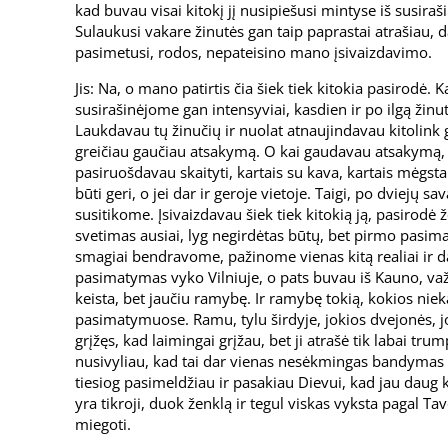
kad buvau visai kitokį jį nusipiešusi mintyse iš susiraš
Sulaukusi vakare žinutės gan taip paprastai atrašiau, 
pasimetusi, rodos, nepateisino mano įsivaizdavimo.
Jis: Na, o mano patirtis čia šiek tiek kitokia pasirodė.
susirašinėjome gan intensyviai, kasdien ir po ilgą žinutę
Laukdavau tų žinučių ir nuolat atnaujindavau kitolink 
greičiau gaučiau atsakymą. O kai gaudavau atsakymą, t
pasiruošdavau skaityti, kartais su kava, kartais mėgstam
būti geri, o jei dar ir geroje vietoje. Taigi, po dviejų 
susitikome. Įsivaizdavau šiek tiek kitokią ją, pasirod
svetimas ausiai, lyg negirdėtas būtų, bet pirmo pasi
smagiai bendravome, pažinome vienas kitą realiai ir da
pasimatymas vyko Vilniuje, o pats buvau iš Kauno, va
keista, bet jaučiu ramybę. Ir ramybę tokią, kokios n
pasimatymuose. Ramu, tylu širdyje, jokios dvejonės, jo
grįžęs, kad laimingai grįžau, bet ji atrašė tik labai trum
nusivyliau, kad tai dar vienas nesėkmingas bandymas li
tiesiog pasimeldžiau ir pasakiau Dievui, kad jau daug k
yra tikroji, duok ženklą ir tegul viskas vyksta pagal T
miegoti.