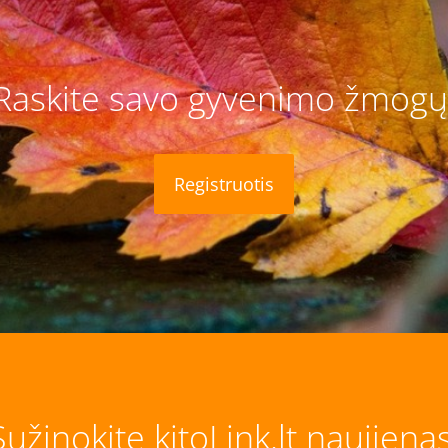
Raskite savo gyvenimo žmogų
Registruotis
Sužinokite kitoLink.lt naujienas