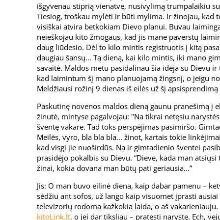
išgyvenau stiprią vienatvę, nusivylimą trumpalaikiu sus
Tiesiog, troškau mylėti ir būti mylima. Ir žinojau, kad
visiškai atvira betkokiam Dievo planui. Buvau laiminga 
neieškojau kito žmogaus, kad jis mane paverstų laim
daug liūdesio. Dėl to kilo mintis registruotis į kitą pa
daugiau šansų... Tą dieną, kai kilo mintis, iki mano g
savaitė. Maldos metu pasidalinau šia idėja su Dievu ir t
kad laimintum šį mano planuojamą žingsnį, o jeigu nori
Meldžiausi rožinį 9 dienas iš eilės už šį apsisprendimą
Paskutinę novenos maldos dieną gaunu pranešimą į e
žinutė, mintyse pagalvojau: "Na tikrai netęsiu narystės
šventę vakare. Tad toks perspėjimas pasimiršo. Gimtadi
Meilės, vyro, bla bla bla... žinot, kartais tokie linkėjim
kad visgi jie nuoširdūs. Na ir gimtadienio šventei pasib
prasidėjo pokalbis su Dievu. “Dieve, kada man atsiųsi t
žinai, kokia dovana man būtų pati geriausia...”
Jis: O man buvo eilinė diena, kaip dabar pamenu – ket
sėdžiu ant sofos, už lango kaip visuomet įprasti ausiai
televizorių rodoma kažkokia laida, o aš vakarieniauju. S
kitoLink.lt
, o jei dar tiksliau – pratęsti narystę. Ech, ve