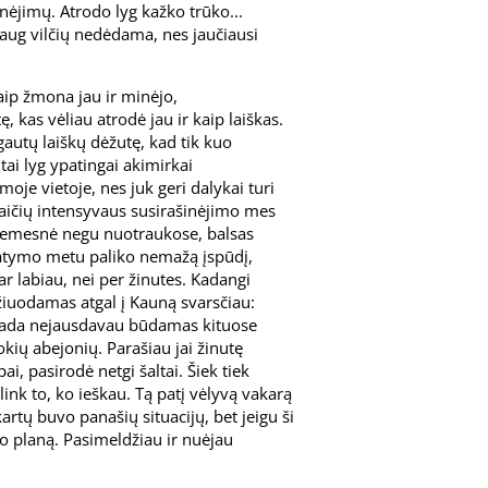
inėjimų. Atrodo lyg kažko trūko...
daug vilčių nedėdama, nes jaučiausi
 Kaip žmona jau ir minėjo,
, kas vėliau atrodė jau ir kaip laiškas.
gautų laiškų dėžutę, kad tik kuo
ai lyg ypatingai akimirkai
oje vietoje, nes juk geri dalykai turi
savaičių intensyvaus susirašinėjimo mes
ė žemesnė negu nuotraukose, balsas
matymo metu paliko nemažą įspūdį,
r labiau, nei per žinutes. Kadangi
žiuodamas atgal į Kauną svarsčiau:
iekada nejausdavau būdamas kituose
kių abejonių. Parašiau jai žinutę
pai, pasirodė netgi šaltai. Šiek tiek
nk to, ko ieškau. Tą patį vėlyvą vakarą
artų buvo panašių situacijų, bet jeigu ši
avo planą. Pasimeldžiau ir nuėjau