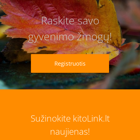
Raskite savo
gyvenimo žmogų!
Registruotis
Sužinokite kitoLink.lt
naujienas!