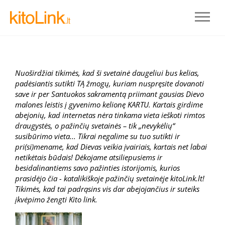
Nuoširdžiai tikimės, kad ši svetainė daugeliui bus kelias,
padėsiantis sutikti TĄ žmogų, kuriam nuspręsite dovanoti
save ir per Santuokos sakramentą priimant gausias Dievo
malones leistis į gyvenimo kelionę KARTU. Kartais girdime
abejonių, kad internetas nėra tinkama vieta ieškoti rimtos
draugystės, o pažinčių svetainės – tik „nevykėlių“
susibūrimo vieta... Tikrai negalime su tuo sutikti ir
pri(si)mename, kad Dievas veikia įvairiais, kartais net labai
netikėtais būdais! Dėkojame atsiliepusiems ir
Prisijungti
besidalinantiems savo pažinties istorijomis, kurios
prasidėjo čia - katalikiškoje pažinčių svetainėje kitoLink.lt!
Tikimės, kad tai padrąsins vis dar abejojančius ir suteiks
REGISTRUOTIS
įkvėpimo žengti Kito link.