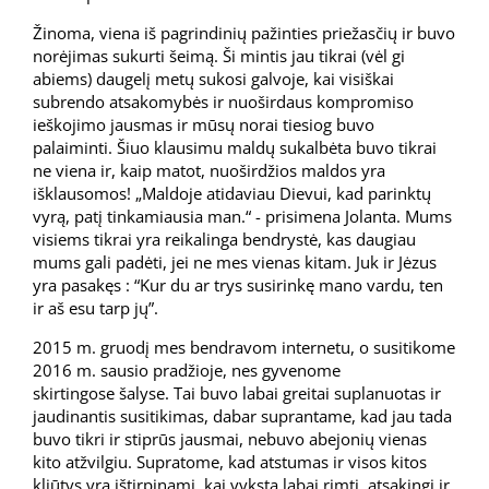
Žinoma, viena iš pagrindinių pažinties priežasčių ir buvo
norėjimas sukurti šeimą. Ši mintis jau tikrai (vėl gi
abiems) daugelį metų sukosi galvoje, kai visiškai
subrendo atsakomybės ir nuoširdaus kompromiso
ieškojimo jausmas ir mūsų norai tiesiog buvo
palaiminti. Šiuo klausimu maldų sukalbėta buvo tikrai
ne viena ir, kaip matot, nuoširdžios maldos yra
išklausomos! „Maldoje atidaviau Dievui, kad parinktų
vyrą, patį tinkamiausia man.“ - prisimena Jolanta. Mums
visiems tikrai yra reikalinga bendrystė, kas daugiau
mums gali padėti, jei ne mes vienas kitam. Juk ir Jėzus
yra pasakęs : “Kur du ar trys susirinkę mano vardu, ten
ir aš esu tarp jų”.
2015 m. gruodį mes bendravom internetu, o susitikome
2016 m. sausio pradžioje, nes gyvenome
skirtingose šalyse. Tai buvo labai greitai suplanuotas ir
jaudinantis susitikimas, dabar suprantame, kad jau tada
buvo tikri ir stiprūs jausmai, nebuvo abejonių vienas
kito atžvilgiu. Supratome, kad atstumas ir visos kitos
kliūtys yra ištirpinami, kai vyksta labai rimti, atsakingi ir