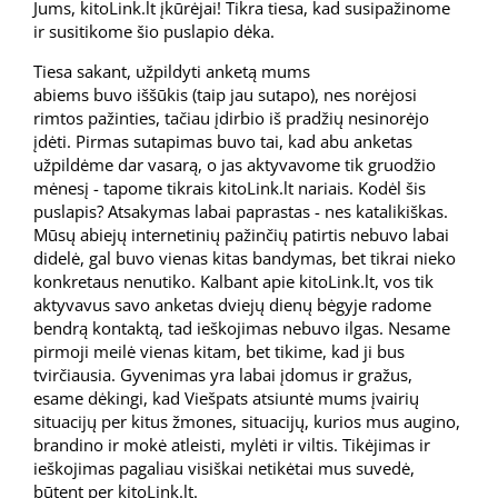
Jums, kitoLink.lt įkūrėjai! Tikra tiesa, kad susipažinome
ir susitikome šio puslapio dėka.
Tiesa sakant, užpildyti anketą mums
abiems buvo iššūkis (taip jau sutapo), nes norėjosi
rimtos pažinties, tačiau įdirbio iš pradžių nesinorėjo
įdėti. Pirmas sutapimas buvo tai, kad abu anketas
užpildėme dar vasarą, o jas aktyvavome tik gruodžio
mėnesį - tapome tikrais kitoLink.lt nariais. Kodėl šis
puslapis? Atsakymas labai paprastas - nes katalikiškas.
Mūsų abiejų internetinių pažinčių patirtis nebuvo labai
didelė, gal buvo vienas kitas bandymas, bet tikrai nieko
konkretaus nenutiko. Kalbant apie kitoLink.lt, vos tik
aktyvavus savo anketas dviejų dienų bėgyje radome
bendrą kontaktą, tad ieškojimas nebuvo ilgas. Nesame
pirmoji meilė vienas kitam, bet tikime, kad ji bus
tvirčiausia. Gyvenimas yra labai įdomus ir gražus,
esame dėkingi, kad Viešpats atsiuntė mums įvairių
situacijų per kitus žmones, situacijų, kurios mus augino,
brandino ir mokė atleisti, mylėti ir viltis. Tikėjimas ir
ieškojimas pagaliau visiškai netikėtai mus suvedė,
būtent per kitoLink.lt.