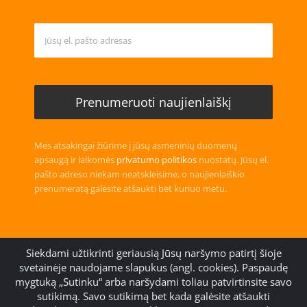
Mes atsakingai žiūrime į jūsų asmeninių duomenų
apsaugą ir laikomės
privatumo politikos
nuostatų. Jūsų el.
pašto adreso niekam neatskleisime, o naujienlaiškio
prenumeratą galėsite atšaukti bet kuriuo metu.
Siekdami užtikrinti geriausią Jūsų naršymo patirtį šioje
svetainėje naudojame slapukus (angl. cookies). Paspaudę
mygtuką „Sutinku“ arba naršydami toliau patvirtinsite savo
Handmade with
Community Template
sutikimą. Savo sutikimą bet kada galėsite atšaukti
© 2006 (
kathTreff
) -2026 Gudrun Kugler