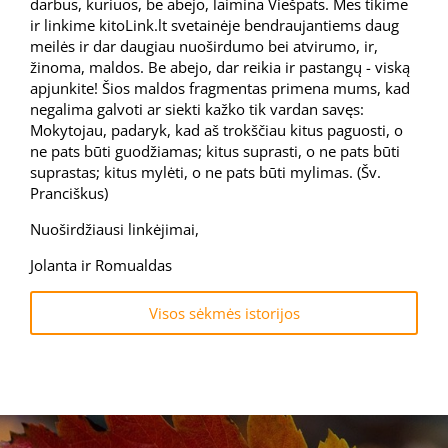
darbus, kuriuos, be abejo, laimina Viešpats. Mes tikime
ir linkime kitoLink.lt svetainėje bendraujantiems daug
meilės ir dar daugiau nuoširdumo bei atvirumo, ir,
žinoma, maldos. Be abejo, dar reikia ir pastangų - viską
apjunkite! Šios maldos fragmentas primena mums, kad
negalima galvoti ar siekti kažko tik vardan savęs:
Mokytojau, padaryk, kad aš trokščiau kitus paguosti, o
ne pats būti guodžiamas; kitus suprasti, o ne pats būti
suprastas; kitus mylėti, o ne pats būti mylimas. (Šv.
Pranciškus)
Nuoširdžiausi linkėjimai,
Jolanta ir Romualdas
Visos sėkmės istorijos