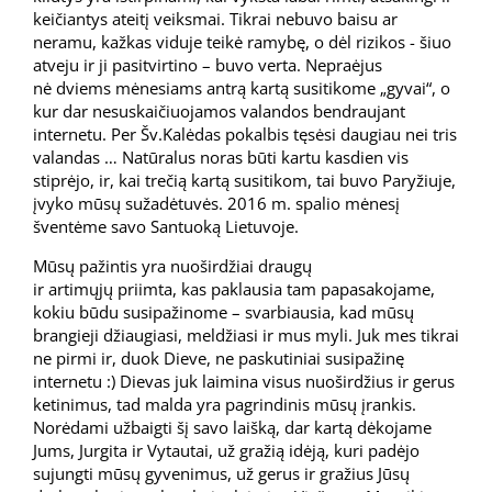
keičiantys ateitį veiksmai. Tikrai nebuvo baisu ar
neramu, kažkas viduje teikė ramybę, o dėl rizikos - šiuo
atveju ir ji pasitvirtino – buvo verta. Nepraėjus
nė dviems mėnesiams antrą kartą susitikome „gyvai“, o
kur dar nesuskaičiuojamos valandos bendraujant
internetu. Per Šv.Kalėdas pokalbis tęsėsi daugiau nei tris
valandas … Natūralus noras būti kartu kasdien vis
stiprėjo, ir, kai trečią kartą susitikom, tai buvo Paryžiuje,
įvyko mūsų sužadėtuvės. 2016 m. spalio mėnesį
šventėme savo Santuoką Lietuvoje.
Mūsų pažintis yra nuoširdžiai draugų
ir artimųjų priimta, kas paklausia tam papasakojame,
kokiu būdu susipažinome – svarbiausia, kad mūsų
brangieji džiaugiasi, meldžiasi ir mus myli. Juk mes tikrai
ne pirmi ir, duok Dieve, ne paskutiniai susipažinę
internetu :) Dievas juk laimina visus nuoširdžius ir gerus
ketinimus, tad malda yra pagrindinis mūsų įrankis.
Norėdami užbaigti šį savo laišką, dar kartą dėkojame
Jums, Jurgita ir Vytautai, už gražią idėją, kuri padėjo
sujungti mūsų gyvenimus, už gerus ir gražius Jūsų